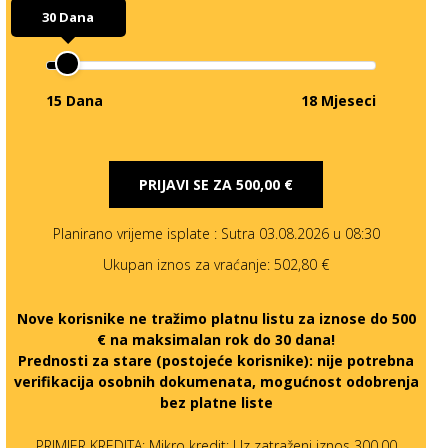
30 Dana
15 Dana
18 Mjeseci
PRIJAVI SE ZA
500,00 €
Planirano vrijeme isplate
: Sutra 03.08.2026 u 08:30
Ukupan iznos za vraćanje:
502,80 €
Nove korisnike ne tražimo platnu listu za iznose do 500
€ na maksimalan rok do 30 dana!
Prednosti za stare (postojeće korisnike):
nije potrebna
verifikacija osobnih dokumenata, mogućnost odobrenja
bez platne liste
PRIMJER KREDITA: Mikro kredit: Uz zatraženi iznos 300,00