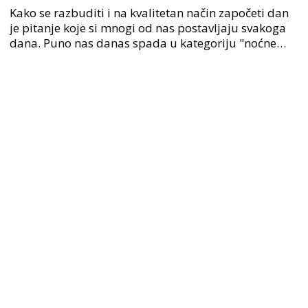
Kako se razbuditi i na kvalitetan način započeti dan
je pitanje koje si mnogi od nas postavljaju svakoga
dana. Puno nas danas spada u kategoriju "noćne
ptice" kako bi iskoristili svaki slobodan trenut