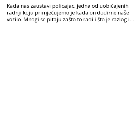
Ovaj odgovor će vas iznenaditi.
Kada nas zaustavi policajac, jedna od uobičajenih
radnji koju primjećujemo je kada on dodirne naše
vozilo. Mnogi se pitaju zašto to radi i što je razlog iza
ove geste. Ovaj članak će vam otkriti tajnu