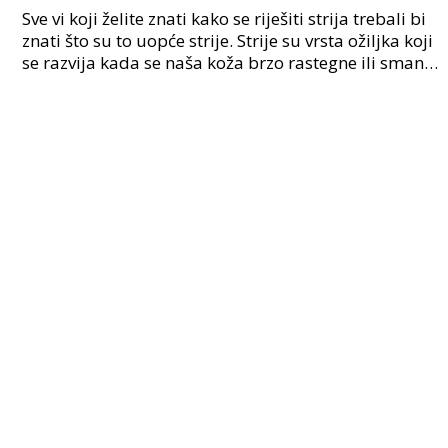
Sve vi koji želite znati kako se riješiti strija trebali bi
znati što su to uopće strije. Strije su vrsta ožiljka koji
se razvija kada se naša koža brzo rastegne ili smanji.
Nagla promjena uzrokuje pu