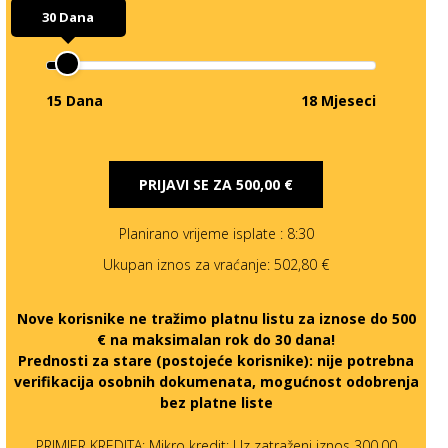
30 Dana
15 Dana
18 Mjeseci
PRIJAVI SE ZA
500,00 €
Planirano vrijeme isplate
: 8:30
Ukupan iznos za vraćanje:
502,80 €
Nove korisnike ne tražimo platnu listu za iznose do 500
€ na maksimalan rok do 30 dana!
Prednosti za stare (postojeće korisnike):
nije potrebna
verifikacija osobnih dokumenata, mogućnost odobrenja
bez platne liste
PRIMJER KREDITA: Mikro kredit: Uz zatraženi iznos 300,00