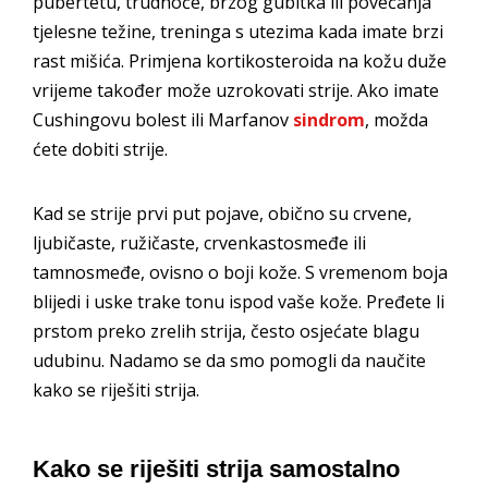
pubertetu, trudnoće, brzog gubitka ili povećanja
tjelesne težine, treninga s utezima kada imate brzi
rast mišića. Primjena kortikosteroida na kožu duže
vrijeme također može uzrokovati strije. Ako imate
Cushingovu bolest ili Marfanov
sindrom
, možda
ćete dobiti strije.
Kad se strije prvi put pojave, obično su crvene,
ljubičaste, ružičaste, crvenkastosmeđe ili
tamnosmeđe, ovisno o boji kože. S vremenom boja
blijedi i uske trake tonu ispod vaše kože. Pređete li
prstom preko zrelih strija, često osjećate blagu
udubinu. Nadamo se da smo pomogli da naučite
kako se riješiti strija.
Kako se riješiti strija samostalno