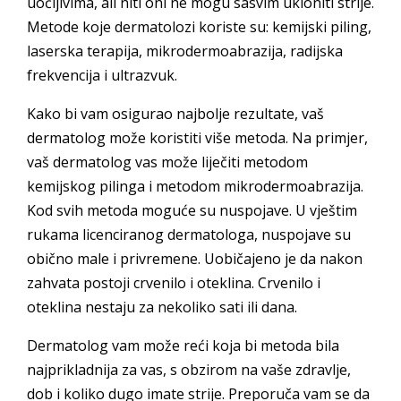
uočljivima, ali niti oni ne mogu sasvim ukloniti strije.
Metode koje dermatolozi koriste su: kemijski piling,
laserska terapija, mikrodermoabrazija, radijska
frekvencija i ultrazvuk.
Kako bi vam osigurao najbolje rezultate, vaš
dermatolog može koristiti više metoda. Na primjer,
vaš dermatolog vas može liječiti metodom
kemijskog pilinga i metodom mikrodermoabrazija.
Kod svih metoda moguće su nuspojave. U vještim
rukama licenciranog dermatologa, nuspojave su
obično male i privremene. Uobičajeno je da nakon
zahvata postoji crvenilo i oteklina. Crvenilo i
oteklina nestaju za nekoliko sati ili dana.
Dermatolog vam može reći koja bi metoda bila
najprikladnija za vas, s obzirom na vaše zdravlje,
dob i koliko dugo imate strije. Preporuča vam se da