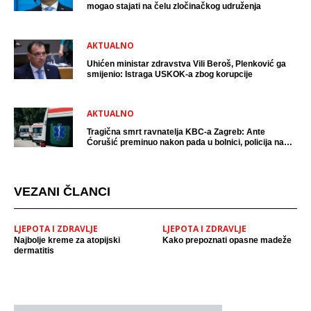
mogao stajati na čelu zločinačkog udruženja
AKTUALNO
Uhićen ministar zdravstva Vili Beroš, Plenković ga
smijenio: Istraga USKOK-a zbog korupcije
AKTUALNO
Tragična smrt ravnatelja KBC-a Zagreb: Ante
Ćorušić preminuo nakon pada u bolnici, policija na
mjestu događaja
VEZANI ČLANCI
LJEPOTA I ZDRAVLJE
LJEPOTA I ZDRAVLJE
Najbolje kreme za atopijski
Kako prepoznati opasne madeže
dermatitis