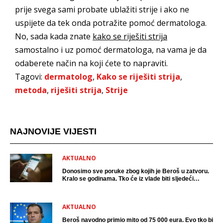
prije svega sami probate ublažiti strije i ako ne
uspijete da tek onda potražite pomoć dermatologa.
No, sada kada znate
kako se riješiti strija
samostalno i uz pomoć dermatologa, na vama je da
odaberete način na koji ćete to napraviti.
Tagovi:
dermatolog
,
Kako se riješiti strija
,
metoda
,
riješiti strija
,
Strije
NAJNOVIJE VIJESTI
AKTUALNO
Donosimo sve poruke zbog kojih je Beroš u zatvoru.
Kralo se godinama. Tko će iz vlade biti sljedeći
uhićen?
AKTUALNO
Beroš navodno primio mito od 75 000 eura. Evo tko bi