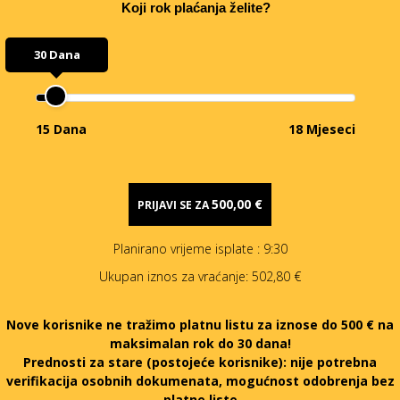
Koji rok plaćanja želite?
30 Dana
15 Dana
18 Mjeseci
500,00 €
PRIJAVI SE ZA
Planirano vrijeme isplate
: 9:30
Ukupan iznos za vraćanje:
502,80 €
Nove korisnike ne tražimo platnu listu za iznose do 500 € na
maksimalan rok do 30 dana!
Prednosti za stare (postojeće korisnike):
nije potrebna
verifikacija osobnih dokumenata, mogućnost odobrenja bez
platne liste