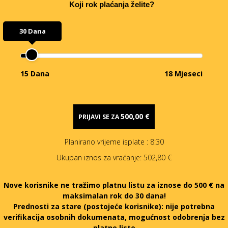
Koji rok plaćanja želite?
30 Dana
15 Dana
18 Mjeseci
500,00 €
PRIJAVI SE ZA
Planirano vrijeme isplate
: 8:30
Ukupan iznos za vraćanje:
502,80 €
Nove korisnike ne tražimo platnu listu za iznose do 500 € na
maksimalan rok do 30 dana!
Prednosti za stare (postojeće korisnike):
nije potrebna
verifikacija osobnih dokumenata, mogućnost odobrenja bez
platne liste