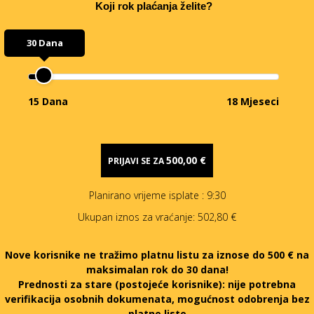
Koji rok plaćanja želite?
30 Dana
15 Dana
18 Mjeseci
500,00 €
PRIJAVI SE ZA
Planirano vrijeme isplate
: 9:30
Ukupan iznos za vraćanje:
502,80 €
Nove korisnike ne tražimo platnu listu za iznose do 500 € na
maksimalan rok do 30 dana!
Prednosti za stare (postojeće korisnike):
nije potrebna
verifikacija osobnih dokumenata, mogućnost odobrenja bez
platne liste