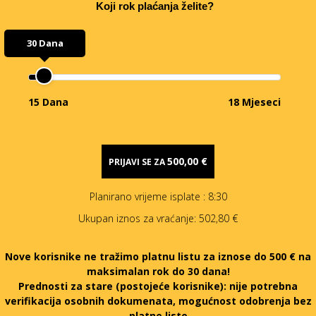
Koji rok plaćanja želite?
30 Dana
15 Dana
18 Mjeseci
500,00 €
PRIJAVI SE ZA
Planirano vrijeme isplate
: 8:30
Ukupan iznos za vraćanje:
502,80 €
Nove korisnike ne tražimo platnu listu za iznose do 500 € na
maksimalan rok do 30 dana!
Prednosti za stare (postojeće korisnike):
nije potrebna
verifikacija osobnih dokumenata, mogućnost odobrenja bez
platne liste