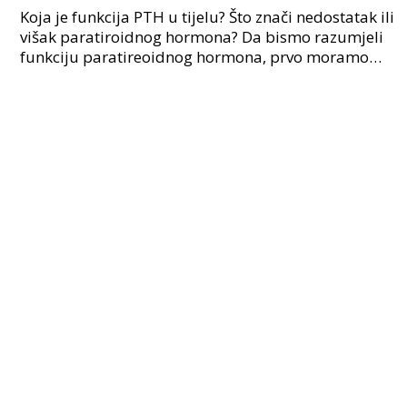
liječenje
Koja je funkcija PTH u tijelu? Što znači nedostatak ili
višak paratiroidnog hormona? Da bismo razumjeli
funkciju paratireoidnog hormona, prvo moramo
znati što su paratireoidne žlijezde. Paratiroidni h