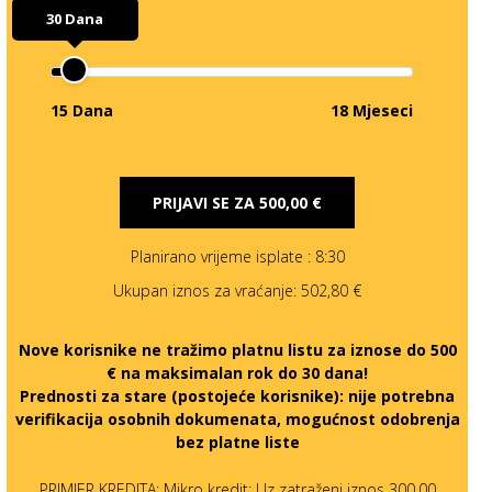
30 Dana
15 Dana
18 Mjeseci
PRIJAVI SE ZA
500,00 €
Planirano vrijeme isplate
: 8:30
Ukupan iznos za vraćanje:
502,80 €
Nove korisnike ne tražimo platnu listu za iznose do 500
€ na maksimalan rok do 30 dana!
Prednosti za stare (postojeće korisnike):
nije potrebna
verifikacija osobnih dokumenata, mogućnost odobrenja
bez platne liste
PRIMJER KREDITA: Mikro kredit: Uz zatraženi iznos 300,00