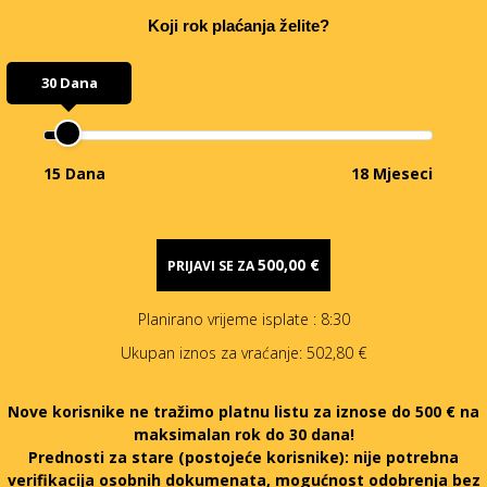
Koji rok plaćanja želite?
30 Dana
15 Dana
18 Mjeseci
500,00 €
PRIJAVI SE ZA
Planirano vrijeme isplate
: 8:30
Ukupan iznos za vraćanje:
502,80 €
Nove korisnike ne tražimo platnu listu za iznose do 500 € na
maksimalan rok do 30 dana!
Prednosti za stare (postojeće korisnike):
nije potrebna
verifikacija osobnih dokumenata, mogućnost odobrenja bez