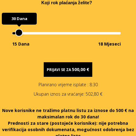
Koji rok plaćanja želite?
30 Dana
15 Dana
18 Mjeseci
500,00 €
PRIJAVI SE ZA
Planirano vrijeme isplate
: 8:30
Ukupan iznos za vraćanje:
502,80 €
Nove korisnike ne tražimo platnu listu za iznose do 500 € na
maksimalan rok do 30 dana!
Prednosti za stare (postojeće korisnike):
nije potrebna
verifikacija osobnih dokumenata, mogućnost odobrenja bez
platne liste