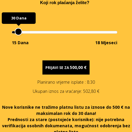
Koji rok plaćanja želite?
30 Dana
15 Dana
18 Mjeseci
500,00 €
PRIJAVI SE ZA
Planirano vrijeme isplate
: 8:30
Ukupan iznos za vraćanje:
502,80 €
Nove korisnike ne tražimo platnu listu za iznose do 500 € na
maksimalan rok do 30 dana!
Prednosti za stare (postojeće korisnike):
nije potrebna
verifikacija osobnih dokumenata, mogućnost odobrenja bez
platne liste