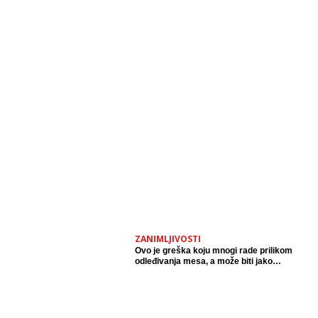
ZANIMLJIVOSTI
Ovo je greška koju mnogi rade prilikom
odleđivanja mesa, a može biti jako
opasna.