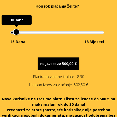
Koji rok plaćanja želite?
30 Dana
15 Dana
18 Mjeseci
500,00 €
PRIJAVI SE ZA
Planirano vrijeme isplate
: 8:30
Ukupan iznos za vraćanje:
502,80 €
Nove korisnike ne tražimo platnu listu za iznose do 500 € na
maksimalan rok do 30 dana!
Prednosti za stare (postojeće korisnike):
nije potrebna
verifikacija osobnih dokumenata, mogućnost odobrenja bez