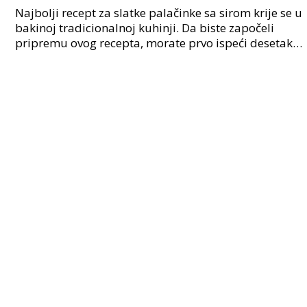
Najbolji recept za slatke palačinke sa sirom krije se u
bakinoj tradicionalnoj kuhinji. Da biste započeli
pripremu ovog recepta, morate prvo ispeći desetak
palačinki. Naravno, ovisi o tome kakvu posud