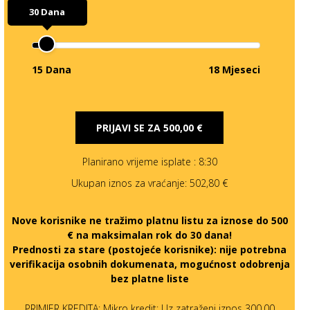
30 Dana
15 Dana
18 Mjeseci
PRIJAVI SE ZA
500,00 €
Planirano vrijeme isplate
: 8:30
Ukupan iznos za vraćanje:
502,80 €
Nove korisnike ne tražimo platnu listu za iznose do 500
€ na maksimalan rok do 30 dana!
Prednosti za stare (postojeće korisnike):
nije potrebna
verifikacija osobnih dokumenata, mogućnost odobrenja
bez platne liste
PRIMJER KREDITA: Mikro kredit: Uz zatraženi iznos 300,00