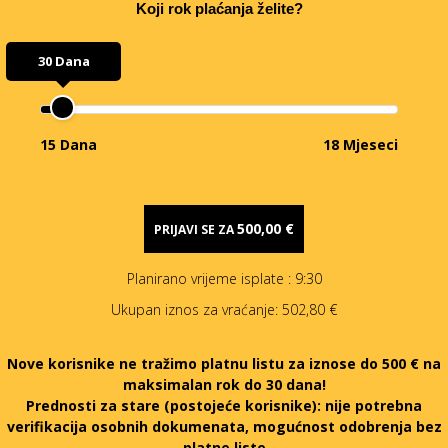
Koji rok plaćanja želite?
30 Dana
15 Dana
18 Mjeseci
500,00 €
PRIJAVI SE ZA
Planirano vrijeme isplate
: 9:30
Ukupan iznos za vraćanje:
502,80 €
Nove korisnike ne tražimo platnu listu za iznose do 500 € na
maksimalan rok do 30 dana!
Prednosti za stare (postojeće korisnike):
nije potrebna
verifikacija osobnih dokumenata, mogućnost odobrenja bez
platne liste