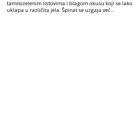
tamnozelenim listovima i blagom okusu koji se lako
uklapa u različita jela. Špinat se uzgaja već
stoljećima, a smatra se jednom od najzdravijih biljn