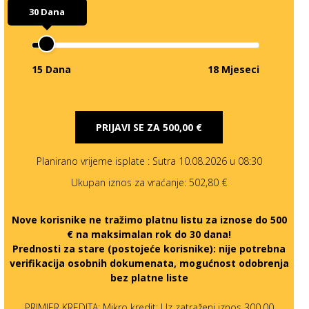
30 Dana
15 Dana
18 Mjeseci
PRIJAVI SE ZA
500,00 €
Planirano vrijeme isplate
: Sutra 10.08.2026 u 08:30
Ukupan iznos za vraćanje:
502,80 €
Nove korisnike ne tražimo platnu listu za iznose do 500
€ na maksimalan rok do 30 dana!
Prednosti za stare (postojeće korisnike):
nije potrebna
verifikacija osobnih dokumenata, mogućnost odobrenja
bez platne liste
PRIMJER KREDITA: Mikro kredit: Uz zatraženi iznos 300,00