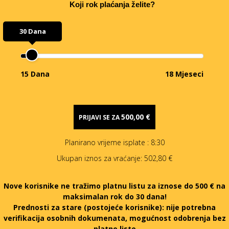
Koji rok plaćanja želite?
30 Dana
15 Dana
18 Mjeseci
500,00 €
PRIJAVI SE ZA
Planirano vrijeme isplate
: 8:30
Ukupan iznos za vraćanje:
502,80 €
Nove korisnike ne tražimo platnu listu za iznose do 500 € na
maksimalan rok do 30 dana!
Prednosti za stare (postojeće korisnike):
nije potrebna
verifikacija osobnih dokumenata, mogućnost odobrenja bez
platne liste