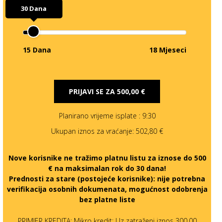
30 Dana
15 Dana
18 Mjeseci
PRIJAVI SE ZA
500,00 €
Planirano vrijeme isplate
: 9:30
Ukupan iznos za vraćanje:
502,80 €
Nove korisnike ne tražimo platnu listu za iznose do 500
€ na maksimalan rok do 30 dana!
Prednosti za stare (postojeće korisnike):
nije potrebna
verifikacija osobnih dokumenata, mogućnost odobrenja
bez platne liste
PRIMJER KREDITA: Mikro kredit: Uz zatraženi iznos 300,00