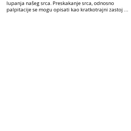
lupanja našeg srca. Preskakanje srca, odnosno
palpitacije se mogu opisati kao kratkotrajni zastoj u
radu srca ili jačim otkucajima. Otkucaje srca veći