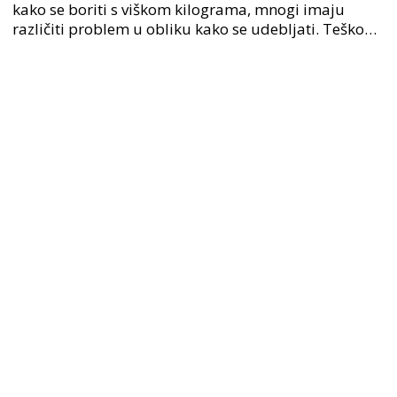
kako se boriti s viškom kilograma, mnogi imaju
različiti problem u obliku kako se udebljati. Teško
dobivanje kilaže i mišićne mase je problem.