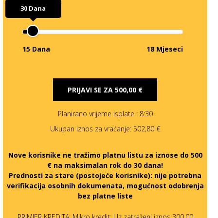
30 Dana
15 Dana
18 Mjeseci
PRIJAVI SE ZA
500,00 €
Planirano vrijeme isplate
: 8:30
Ukupan iznos za vraćanje:
502,80 €
Nove korisnike ne tražimo platnu listu za iznose do 500
€ na maksimalan rok do 30 dana!
Prednosti za stare (postojeće korisnike):
nije potrebna
verifikacija osobnih dokumenata, mogućnost odobrenja
bez platne liste
PRIMJER KREDITA: Mikro kredit: Uz zatraženi iznos 300,00