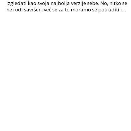
izgledati kao svoja najbolja verzije sebe. No, nitko se
ne rodi savršen, već se za to moramo se potruditi i
puno raditi na sebi. Jedno od načina kak