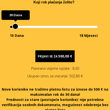
Koji rok plaćanja želite?
30 Dana
15 Dana
18 Mjeseci
500,00 €
PRIJAVI SE ZA
Planirano vrijeme isplate
: 8:30
Ukupan iznos za vraćanje:
502,80 €
Nove korisnike ne tražimo platnu listu za iznose do 500 € na
maksimalan rok do 30 dana!
Prednosti za stare (postojeće korisnike):
nije potrebna
verifikacija osobnih dokumenata, mogućnost odobrenja bez
platne liste