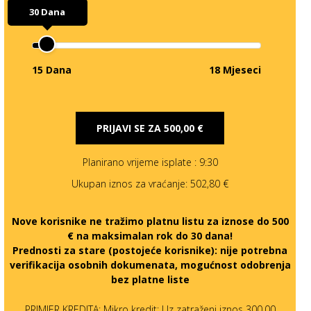
30 Dana
15 Dana
18 Mjeseci
PRIJAVI SE ZA
500,00 €
Planirano vrijeme isplate
: 9:30
Ukupan iznos za vraćanje:
502,80 €
Nove korisnike ne tražimo platnu listu za iznose do 500
€ na maksimalan rok do 30 dana!
Prednosti za stare (postojeće korisnike):
nije potrebna
verifikacija osobnih dokumenata, mogućnost odobrenja
bez platne liste
PRIMJER KREDITA: Mikro kredit: Uz zatraženi iznos 300,00