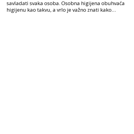
savladati svaka osoba. Osobna higijena obuhvaća
higijenu kao takvu, a vrlo je važno znati kako
pravilno prati ruke. Pranje ruku nešto je što bi
trebalo