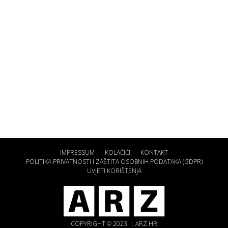
IMPRESSUM
KOLAČIĆI
KONTAKT
POLITIKA PRIVATNOSTI I ZAŠTITA OSOBNIH PODATAKA (GDPR)
UVJETI KORIŠTENJA
COPYRIGHT © 2023. | ARZ.HR