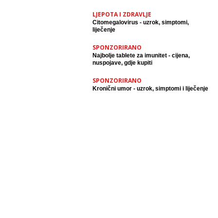
LJEPOTA I ZDRAVLJE
Citomegalovirus - uzrok, simptomi,
liječenje
SPONZORIRANO
Najbolje tablete za imunitet - cijena,
nuspojave, gdje kupiti
SPONZORIRANO
Kronični umor - uzrok, simptomi i liječenje