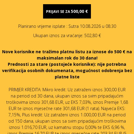
500,00 €
PRIJAVI SE ZA
Planirano vrijeme isplate
: Sutra 10.08.2026 u 08:30
Ukupan iznos za vraćanje:
502,80 €
Nove korisnike ne tražimo platnu listu za iznose do 500 € na
maksimalan rok do 30 dana!
Prednosti za stare (postojeće korisnike):
nije potrebna
verifikacija osobnih dokumenata, mogućnost odobrenja bez
platne liste
PRIMJER KREDITA: Mikro kredit: Uz zatraženi iznos 300,00 EUR
na period od 30 dana, ukupan iznos sa svim pripadajućim
troškovima iznosi 301,68 EUR, uz EKS 7,03%, iznos Premije 1,68
EUR te iznos mjesečne rate 301,68 EUR (1 rata). Najveća EKS:
7,15%, Plus kredit: Uz zatraženi iznos 1.000,00 EUR na period
od 150 dana, ukupan iznos sa svim pripadajućim troškovima
iznosi 1.016,70 EUR, uz kamatnu stopu 0,00% te EKS 6,96 %,
iznos Premije 16,70 EUR te iznos mjesečne rate 203,34 EUR (5