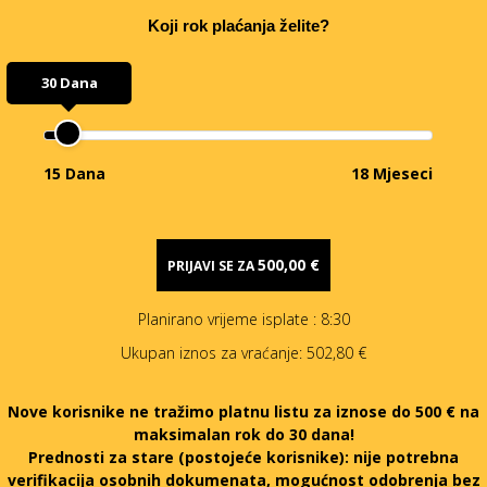
Koji rok plaćanja želite?
30 Dana
15 Dana
18 Mjeseci
500,00 €
PRIJAVI SE ZA
Planirano vrijeme isplate
: 8:30
Ukupan iznos za vraćanje:
502,80 €
Nove korisnike ne tražimo platnu listu za iznose do 500 € na
maksimalan rok do 30 dana!
Prednosti za stare (postojeće korisnike):
nije potrebna
verifikacija osobnih dokumenata, mogućnost odobrenja bez