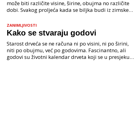
može biti različite visine, širine, obujma no različite
dobi. Svakog proljeća kada se biljka budi iz zimske
hibernacije nastaje do ljeta novi god, kru
ZANIMLJIVOSTI
Kako se stvaraju godovi
Starost drveća se ne računa ni po visini, ni po širini,
niti po obujmu, već po godovima. Fascinantno, ali
godovi su životni kalendar drveta koji se u presjeku
drveta vide kao koncentrični krugovi ili