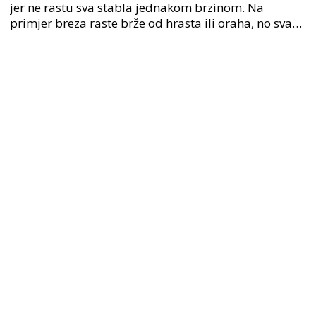
jer ne rastu sva stabla jednakom brzinom. Na
primjer breza raste brže od hrasta ili oraha, no sva
stabla rastu od proljeća, tokom ljeta do jeseni, a