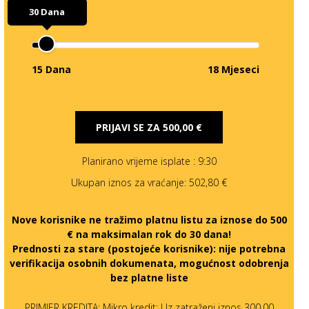
30 Dana
15 Dana
18 Mjeseci
PRIJAVI SE ZA
500,00 €
Planirano vrijeme isplate
: 9:30
Ukupan iznos za vraćanje:
502,80 €
Nove korisnike ne tražimo platnu listu za iznose do 500
€ na maksimalan rok do 30 dana!
Prednosti za stare (postojeće korisnike):
nije potrebna
verifikacija osobnih dokumenata, mogućnost odobrenja
bez platne liste
PRIMJER KREDITA: Mikro kredit: Uz zatraženi iznos 300,00