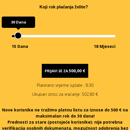
Koji rok plaćanja želite?
30 Dana
15 Dana
18 Mjeseci
500,00 €
PRIJAVI SE ZA
Planirano vrijeme isplate
: 8:30
Ukupan iznos za vraćanje:
502,80 €
Nove korisnike ne tražimo platnu listu za iznose do 500 € na
maksimalan rok do 30 dana!
Prednosti za stare (postojeće korisnike):
nije potrebna
verifikacija osobnih dokumenata, mogućnost odobrenja bez