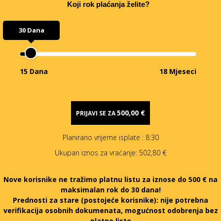
Koji rok plaćanja želite?
30 Dana
15 Dana
18 Mjeseci
500,00 €
PRIJAVI SE ZA
Planirano vrijeme isplate
: 8:30
Ukupan iznos za vraćanje:
502,80 €
Nove korisnike ne tražimo platnu listu za iznose do 500 € na
maksimalan rok do 30 dana!
Prednosti za stare (postojeće korisnike):
nije potrebna
verifikacija osobnih dokumenata, mogućnost odobrenja bez
platne liste