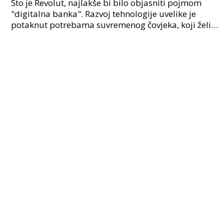
Što je Revolut, najlakše bi bilo objasniti pojmom
"digitalna banka". Razvoj tehnologije uvelike je
potaknut potrebama suvremenog čovjeka, koji želi
što komforniji život. Komfor podrazumijeva i jednost