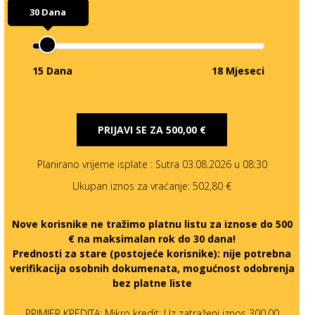
30 Dana
15 Dana
18 Mjeseci
PRIJAVI SE ZA
500,00 €
Planirano vrijeme isplate
: Sutra 03.08.2026 u 08:30
Ukupan iznos za vraćanje:
502,80 €
Nove korisnike ne tražimo platnu listu za iznose do 500
€ na maksimalan rok do 30 dana!
Prednosti za stare (postojeće korisnike):
nije potrebna
verifikacija osobnih dokumenata, mogućnost odobrenja
bez platne liste
PRIMJER KREDITA: Mikro kredit: Uz zatraženi iznos 300,00