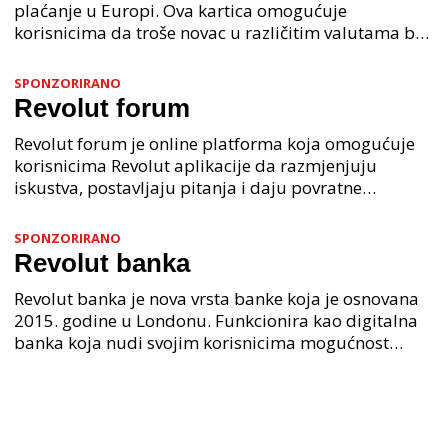
plaćanje u Europi. Ova kartica omogućuje
korisnicima da troše novac u različitim valutama bez
naknade za konverziju. Osim toga, Revolut kartica n
SPONZORIRANO
Revolut forum
Revolut forum je online platforma koja omogućuje
korisnicima Revolut aplikacije da razmjenjuju
iskustva, postavljaju pitanja i daju povratne
informacije. Revolut forum je mjesto gdje korisnici
mogu pr
SPONZORIRANO
Revolut banka
Revolut banka je nova vrsta banke koja je osnovana
2015. godine u Londonu. Funkcionira kao digitalna
banka koja nudi svojim korisnicima mogućnost
upravljanja financijama putem aplikacije na
mobitelu i