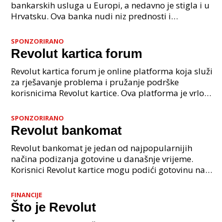
bankarskih usluga u Europi, a nedavno je stigla i u
Hrvatsku. Ova banka nudi niz prednosti i
nedostataka koje je važno uzeti u obzir pri
donošenju odlu
SPONZORIRANO
Revolut kartica forum
Revolut kartica forum je online platforma koja služi
za rješavanje problema i pružanje podrške
korisnicima Revolut kartice. Ova platforma je vrlo
korisna za sve korisnike Revolut kartice jer im
omoguć
SPONZORIRANO
Revolut bankomat
Revolut bankomat je jedan od najpopularnijih
načina podizanja gotovine u današnje vrijeme.
Korisnici Revolut kartice mogu podići gotovinu na
bankomatima širom svijeta, bez naknade. Kako biste
koristil
FINANCIJE
Što je Revolut