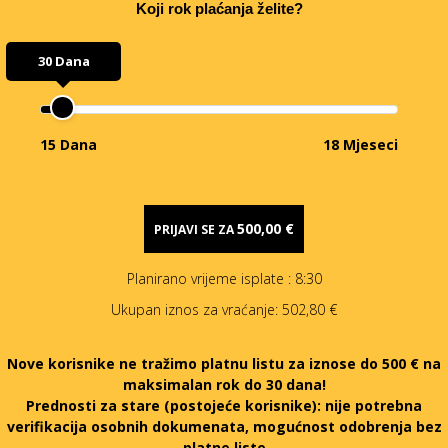
Koji rok plaćanja želite?
30 Dana
15 Dana
18 Mjeseci
500,00 €
PRIJAVI SE ZA
Planirano vrijeme isplate
: 8:30
Ukupan iznos za vraćanje:
502,80 €
Nove korisnike ne tražimo platnu listu za iznose do 500 € na
maksimalan rok do 30 dana!
Prednosti za stare (postojeće korisnike):
nije potrebna
verifikacija osobnih dokumenata, mogućnost odobrenja bez
platne liste