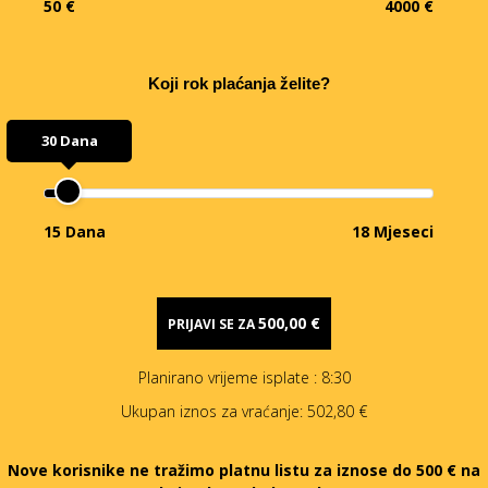
50 €
4000 €
Koji rok plaćanja želite?
30 Dana
15 Dana
18 Mjeseci
500,00 €
PRIJAVI SE ZA
Planirano vrijeme isplate
: 8:30
Ukupan iznos za vraćanje:
502,80 €
Nove korisnike ne tražimo platnu listu za iznose do 500 € na