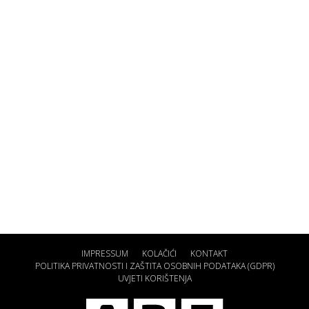
IMPRESSUM
KOLAČIĆI
KONTAKT
POLITIKA PRIVATNOSTI I ZAŠTITA OSOBNIH PODATAKA (GDPR)
UVJETI KORIŠTENJA