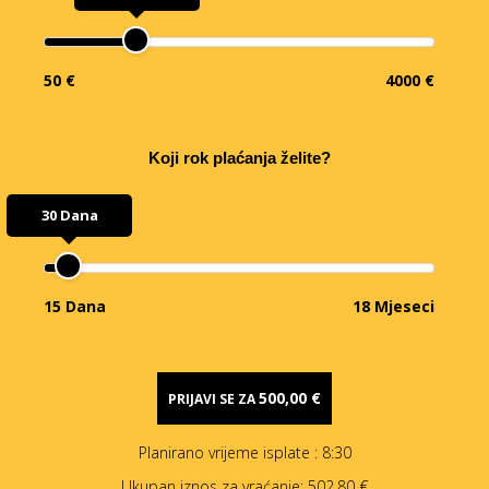
50 €
4000 €
Koji rok plaćanja želite?
30 Dana
15 Dana
18 Mjeseci
500,00 €
PRIJAVI SE ZA
Planirano vrijeme isplate
: 8:30
Ukupan iznos za vraćanje:
502,80 €