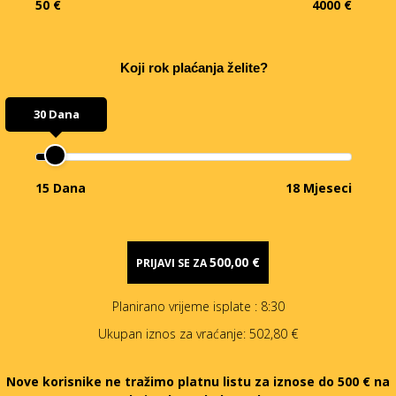
50 €
4000 €
Koji rok plaćanja želite?
30 Dana
15 Dana
18 Mjeseci
500,00 €
PRIJAVI SE ZA
Planirano vrijeme isplate
: 8:30
Ukupan iznos za vraćanje:
502,80 €
Nove korisnike ne tražimo platnu listu za iznose do 500 € na