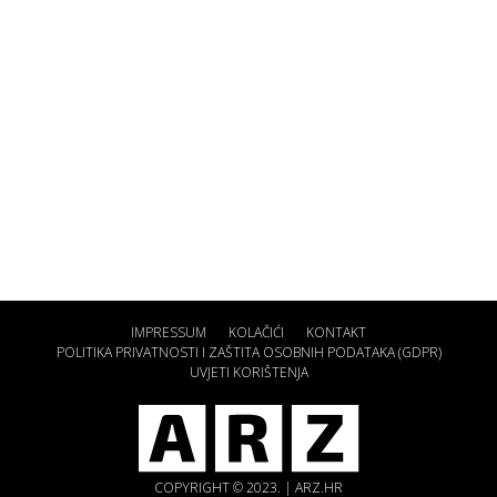
IMPRESSUM
KOLAČIĆI
KONTAKT
POLITIKA PRIVATNOSTI I ZAŠTITA OSOBNIH PODATAKA (GDPR)
UVJETI KORIŠTENJA
COPYRIGHT © 2023. | ARZ.HR