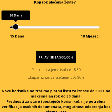
Koji rok plaćanja želite?
30 Dana
15 Dana
18 Mjeseci
500,00 €
PRIJAVI SE ZA
Planirano vrijeme isplate
: 8:30
Ukupan iznos za vraćanje:
502,80 €
Nove korisnike ne tražimo platnu listu za iznose do 500 € na
maksimalan rok do 30 dana!
Prednosti za stare (postojeće korisnike):
nije potrebna
verifikacija osobnih dokumenata, mogućnost odobrenja bez
platne liste