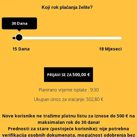
Koji rok plaćanja želite?
30 Dana
15 Dana
18 Mjeseci
500,00 €
PRIJAVI SE ZA
Planirano vrijeme isplate
: 9:30
Ukupan iznos za vraćanje:
502,80 €
Nove korisnike ne tražimo platnu listu za iznose do 500 € na
maksimalan rok do 30 dana!
Prednosti za stare (postojeće korisnike):
nije potrebna
verifikacija osobnih dokumenata, mogućnost odobrenja bez