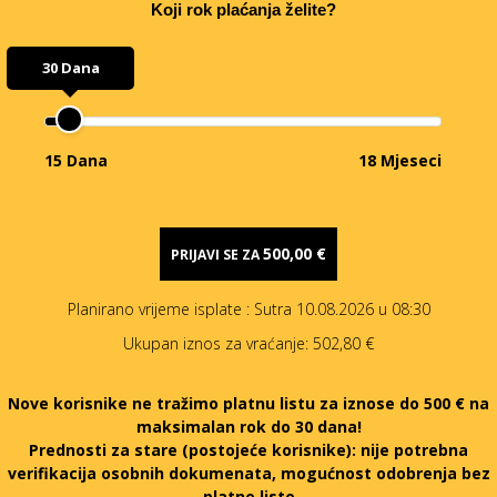
Koji rok plaćanja želite?
30 Dana
15 Dana
18 Mjeseci
500,00 €
PRIJAVI SE ZA
Planirano vrijeme isplate
: Sutra 10.08.2026 u 08:30
Ukupan iznos za vraćanje:
502,80 €
Nove korisnike ne tražimo platnu listu za iznose do 500 € na
maksimalan rok do 30 dana!
Prednosti za stare (postojeće korisnike):
nije potrebna
verifikacija osobnih dokumenata, mogućnost odobrenja bez
platne liste