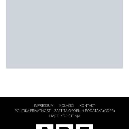
IMPRESSUM
KOLAČIĆI
KONTAKT
POLITIKA PRIVATNOSTI I ZAŠTITA OSOBNIH PODATAKA (GDPR)
UVJETI KORIŠTENJA