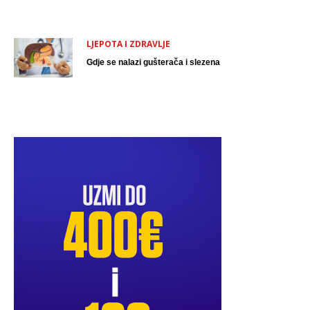
LJEPOTA I ZDRAVLJE
Gdje se nalazi gušterača i slezena