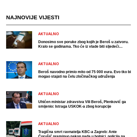
NAJNOVIJE VIJESTI
AKTUALNO
Donosimo sve poruke zbog kojih je Beroš u zatvoru.
Kralo se godinama. Tko će iz vlade biti sljedeći
uhićen?
AKTUALNO
Beroš navodno primio mito od 75 000 eura. Evo tko bi
mogao stajati na čelu zločinačkog udruženja
AKTUALNO
Uhićen ministar zdravstva Vili Beroš, Plenković ga
smijenio: Istraga USKOK-a zbog korupcije
AKTUALNO
Tragična smrt ravnatelja KBC-a Zagreb: Ante
Ćorušić preminuo nakon pada u bolnici, policija na