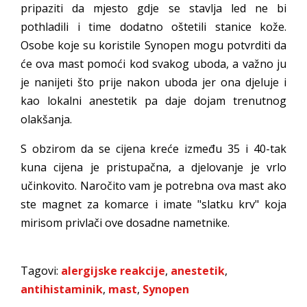
pripaziti da mjesto gdje se stavlja led ne bi
pothladili i time dodatno oštetili stanice kože.
Osobe koje su koristile Synopen mogu potvrditi da
će ova mast pomoći kod svakog uboda, a važno ju
je nanijeti što prije nakon uboda jer ona djeluje i
kao lokalni anestetik pa daje dojam trenutnog
olakšanja.
S obzirom da se cijena kreće između 35 i 40-tak
kuna cijena je pristupačna, a djelovanje je vrlo
učinkovito. Naročito vam je potrebna ova mast ako
ste magnet za komarce i imate "slatku krv" koja
mirisom privlači ove dosadne nametnike.
Tagovi:
alergijske reakcije
,
anestetik
,
antihistaminik
,
mast
,
Synopen