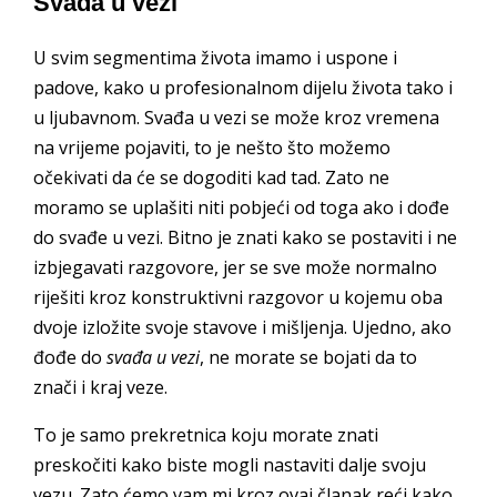
Svađa u vezi
U svim segmentima života imamo i uspone i
padove, kako u profesionalnom dijelu života tako i
u ljubavnom. Svađa u vezi se može kroz vremena
na vrijeme pojaviti, to je nešto što možemo
očekivati da će se dogoditi kad tad. Zato ne
moramo se uplašiti niti pobjeći od toga ako i dođe
do svađe u vezi. Bitno je znati kako se postaviti i ne
izbjegavati razgovore, jer se sve može normalno
riješiti kroz konstruktivni razgovor u kojemu oba
dvoje izložite svoje stavove i mišljenja. Ujedno, ako
đođe do
svađa u vezi
, ne morate se bojati da to
znači i kraj veze.
To je samo prekretnica koju morate znati
preskočiti kako biste mogli nastaviti dalje svoju
vezu. Zato ćemo vam mi kroz ovaj članak reći kako