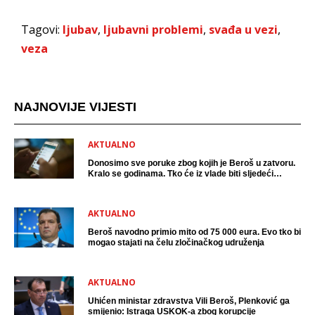
Tagovi:
ljubav
,
ljubavni problemi
,
svađa u vezi
,
veza
NAJNOVIJE VIJESTI
AKTUALNO
Donosimo sve poruke zbog kojih je Beroš u zatvoru.
Kralo se godinama. Tko će iz vlade biti sljedeći
uhićen?
AKTUALNO
Beroš navodno primio mito od 75 000 eura. Evo tko bi
mogao stajati na čelu zločinačkog udruženja
AKTUALNO
Uhićen ministar zdravstva Vili Beroš, Plenković ga
smijenio: Istraga USKOK-a zbog korupcije