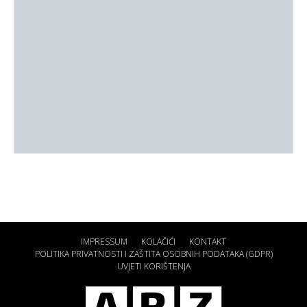
IMPRESSUM
KOLAČIĆI
KONTAKT
POLITIKA PRIVATNOSTI I ZAŠTITA OSOBNIH PODATAKA (GDPR)
UVJETI KORIŠTENJA