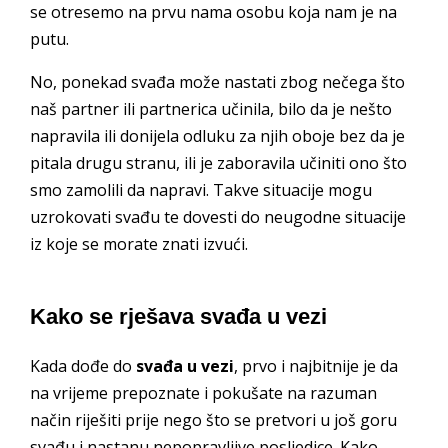
se otresemo na prvu nama osobu koja nam je na
putu.
No, ponekad svađa može nastati zbog nečega što
naš partner ili partnerica učinila, bilo da je nešto
napravila ili donijela odluku za njih oboje bez da je
pitala drugu stranu, ili je zaboravila učiniti ono što
smo zamolili da napravi. Takve situacije mogu
uzrokovati svađu te dovesti do neugodne situacije
iz koje se morate znati izvući.
Kako se rješava svađa u vezi
Kada dođe do
svađa u vezi
, prvo i najbitnije je da
na vrijeme prepoznate i pokušate na razuman
način riješiti prije nego što se pretvori u još goru
svađu i nastanu nepopravljive posljedice. Kako