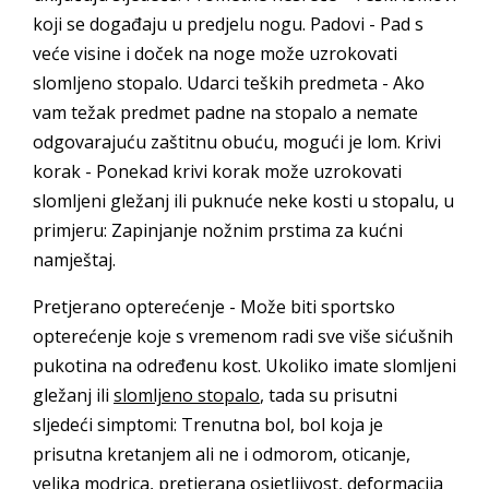
koji se događaju u predjelu nogu. Padovi - Pad s
veće visine i doček na noge može uzrokovati
slomljeno stopalo. Udarci teških predmeta - Ako
vam težak predmet padne na stopalo a nemate
odgovarajuću zaštitnu obuću, mogući je lom. Krivi
korak - Ponekad krivi korak može uzrokovati
slomljeni gležanj ili puknuće neke kosti u stopalu, u
primjeru: Zapinjanje nožnim prstima za kućni
namještaj.
Pretjerano opterećenje - Može biti sportsko
opterećenje koje s vremenom radi sve više sićušnih
pukotina na određenu kost. Ukoliko imate slomljeni
gležanj ili
slomljeno stopalo
, tada su prisutni
sljedeći simptomi: Trenutna bol, bol koja je
prisutna kretanjem ali ne i odmorom, oticanje,
velika modrica, pretjerana osjetljivost, deformacija