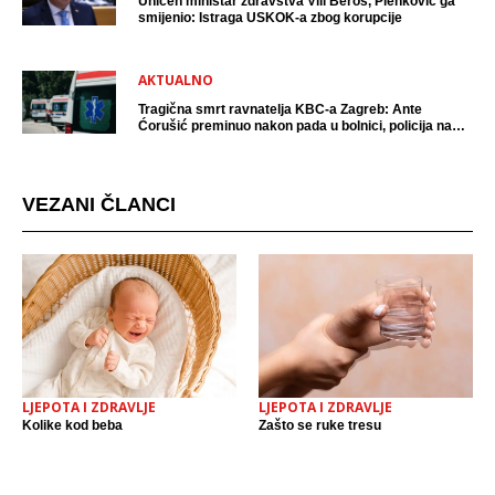
Uhićen ministar zdravstva Vili Beroš, Plenković ga
smijenio: Istraga USKOK-a zbog korupcije
AKTUALNO
Tragična smrt ravnatelja KBC-a Zagreb: Ante
Ćorušić preminuo nakon pada u bolnici, policija na
mjestu događaja
VEZANI ČLANCI
LJEPOTA I ZDRAVLJE
LJEPOTA I ZDRAVLJE
Kolike kod beba
Zašto se ruke tresu