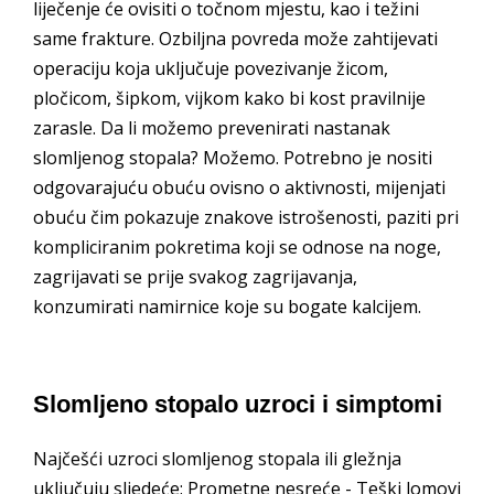
liječenje će ovisiti o točnom mjestu, kao i težini
same frakture. Ozbiljna povreda može zahtijevati
operaciju koja uključuje povezivanje žicom,
pločicom, šipkom, vijkom kako bi kost pravilnije
zarasle. Da li možemo prevenirati nastanak
slomljenog stopala? Možemo. Potrebno je nositi
odgovarajuću obuću ovisno o aktivnosti, mijenjati
obuću čim pokazuje znakove istrošenosti, paziti pri
kompliciranim pokretima koji se odnose na noge,
zagrijavati se prije svakog zagrijavanja,
konzumirati namirnice koje su bogate kalcijem.
Slomljeno stopalo uzroci i simptomi
Najčešći uzroci slomljenog stopala ili gležnja
uključuju sljedeće: Prometne nesreće - Teški lomovi