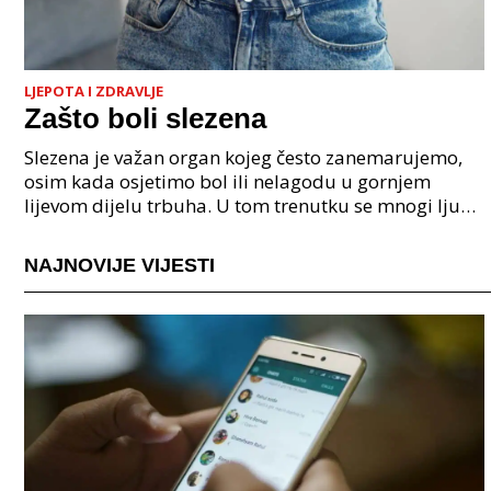
LJEPOTA I ZDRAVLJE
Zašto boli slezena
Slezena je važan organ kojeg često zanemarujemo,
osim kada osjetimo bol ili nelagodu u gornjem
lijevom dijelu trbuha. U tom trenutku se mnogi ljudi
zapitaju zašto boli slezena. Slezena je smje&
NAJNOVIJE VIJESTI