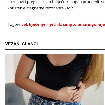
su redoviti pregledi kako bi liječnik mogao procijeniti s
korištenje magnetne rezonance - MR.
Tagovi:
bol
,
liječenje
,
liječnik
,
simptomi
,
siringomije
VEZANI ČLANCI