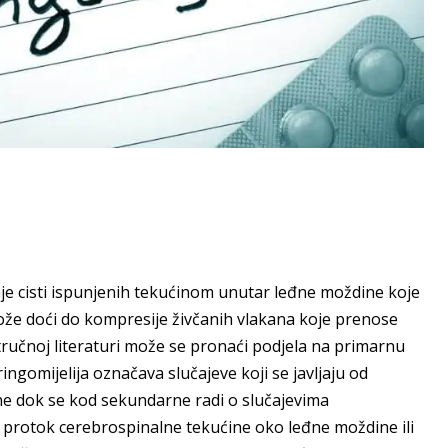
je cisti ispunjenih tekućinom unutar leđne moždine koje
 može doći do kompresije živčanih vlakana koje prenose
stručnoj literaturi može se pronaći podjela na primarnu
ringomijelija označava slučajeve koji se javljaju od
e dok se kod sekundarne radi o slučajevima
 protok cerebrospinalne tekućine oko leđne moždine ili