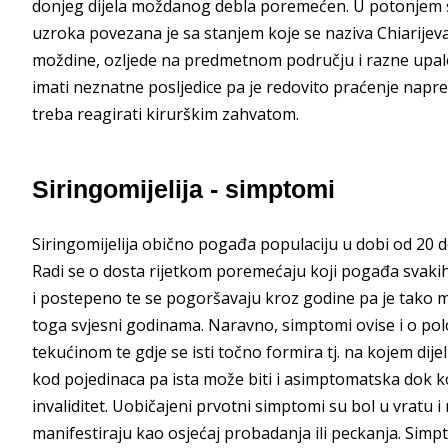
donjeg dijela moždanog debla poremećen. U potonjem sl
uzroka povezana je sa stanjem koje se naziva Chiarijev
moždine, ozljede na predmetnom području i razne upal
imati neznatne posljedice pa je redovito praćenje nap
treba reagirati kirurškim zahvatom.
Siringomijelija - simptomi
Siringomijelija obično pogađa populaciju u dobi od 20 
Radi se o dosta rijetkom poremećaju koji pogađa svakih
i postepeno te se pogoršavaju kroz godine pa je tako m
toga svjesni godinama. Naravno, simptomi ovise i o po
tekućinom te gdje se isti točno formira tj. na kojem dijel
kod pojedinaca pa ista može biti i asimptomatska dok ko
invaliditet. Uobičajeni prvotni simptomi su bol u vratu 
manifestiraju kao osjećaj probadanja ili peckanja. Simpto