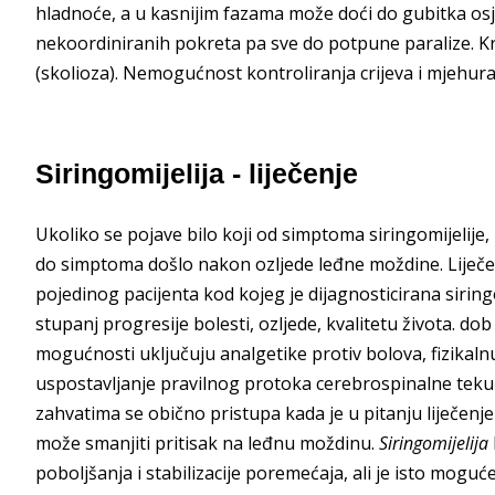
hladnoće, a u kasnijim fazama može doći do gubitka osje
nekoordiniranih pokreta pa sve do potpune paralize. Kra
(skolioza). Nemogućnost kontroliranja crijeva i mjehur
Siringomijelija - liječenje
Ukoliko se pojave bilo koji od simptoma siringomijelije
do simptoma došlo nakon ozljede leđne moždine. Liječ
pojedinog pacijenta kod kojeg je dijagnosticirana siringo
stupanj progresije bolesti, ozljede, kvalitetu života. do
mogućnosti uključuju analgetike protiv bolova, fizikalnu t
uspostavljanje pravilnog protoka cerebrospinalne tekuć
zahvatima se obično pristupa kada je u pitanju liječe
može smanjiti pritisak na leđnu moždinu.
Siringomijelija
poboljšanja i stabilizacije poremećaja, ali je isto mogu