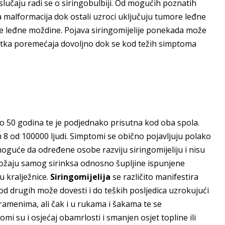
učaju radi se o siringobulbiji. Od mogućih poznatih
a malformacija dok ostali uzroci uključuju tumore leđne
e leđne moždine. Pojava siringomijelije ponekada može
retka poremećaja dovoljno dok se kod težih simptoma
do 50 godina te je podjednako prisutna kod oba spola.
 8 od 100000 ljudi. Simptomi se obično pojavljuju polako
oguće da određene osobe razviju siringomijeliju i nisu
ložaju samog sirinksa odnosno šupljine ispunjene
u kralježnice.
Siringomijelija
se različito manifestira
d drugih može dovesti i do teških posljedica uzrokujući
i ramenima, ali čak i u rukama i šakama te se
mi su i osjećaj obamrlosti i smanjen osjet topline ili