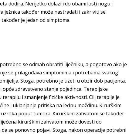
ta dodira. Nerijetko dolazi i do obamrlosti nogu i
lježnica također može nastradati i zakriviti se
a također je jedan od simptoma.
, potrebno se odmah obratiti liječniku, a pogotovo ako je
enje se prilagođava simptomima i potrebama svakog
mijelija. Stoga, potrebno je uzeti u obzir dob pacijenta,
b i opće zdravstveno stanje pojedinca. Terapijske
erapiju i smanjenje fizičke aktivnosti. Cilj terapije je
ine i uklanjanje pritiska na leđnu moždinu. Kirurškim
nje uzroka poput tumora. Kirurškim zahvatom se također
liječena kirurškim zahvatom može dovesti do
će da se ponovno pojavi. Stoga, nakon operacije potrebni