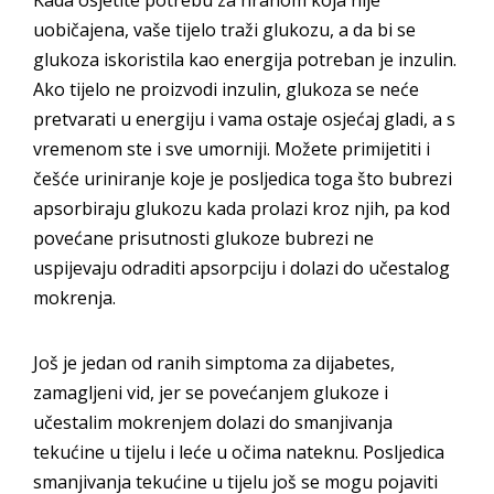
Kada osjetite potrebu za hranom koja nije
uobičajena, vaše tijelo traži glukozu, a da bi se
glukoza iskoristila kao energija potreban je inzulin.
Ako tijelo ne proizvodi inzulin, glukoza se neće
pretvarati u energiju i vama ostaje osjećaj gladi, a s
vremenom ste i sve umorniji. Možete primijetiti i
češće uriniranje koje je posljedica toga što bubrezi
apsorbiraju glukozu kada prolazi kroz njih, pa kod
povećane prisutnosti glukoze bubrezi ne
uspijevaju odraditi apsorpciju i dolazi do učestalog
mokrenja.
Još je jedan od ranih simptoma za dijabetes,
zamagljeni vid, jer se povećanjem glukoze i
učestalim mokrenjem dolazi do smanjivanja
tekućine u tijelu i leće u očima nateknu. Posljedica
smanjivanja tekućine u tijelu još se mogu pojaviti