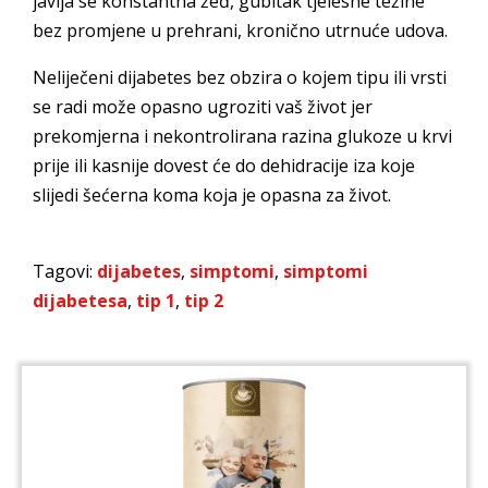
javlja se konstantna žeđ, gubitak tjelesne težine
bez promjene u prehrani, kronično utrnuće udova.
Neliječeni dijabetes bez obzira o kojem tipu ili vrsti
se radi može opasno ugroziti vaš život jer
prekomjerna i nekontrolirana razina glukoze u krvi
prije ili kasnije dovest će do dehidracije iza koje
slijedi šećerna koma koja je opasna za život.
Tagovi:
dijabetes
,
simptomi
,
simptomi
dijabetesa
,
tip 1
,
tip 2