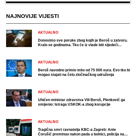
NAJNOVIJE VIJESTI
AKTUALNO
Donosimo sve poruke zbog kojih je Beroš u zatvoru.
Kralo se godinama. Tko će iz vlade biti sljedeći
uhićen?
AKTUALNO
Beroš navodno primio mito od 75 000 eura. Evo tko bi
mogao stajati na čelu zločinačkog udruženja
AKTUALNO
Uhićen ministar zdravstva Vili Beroš, Plenković ga
smijenio: Istraga USKOK-a zbog korupcije
AKTUALNO
Tragična smrt ravnatelja KBC-a Zagreb: Ante
Ćorušić preminuo nakon pada u bolnici, policija na