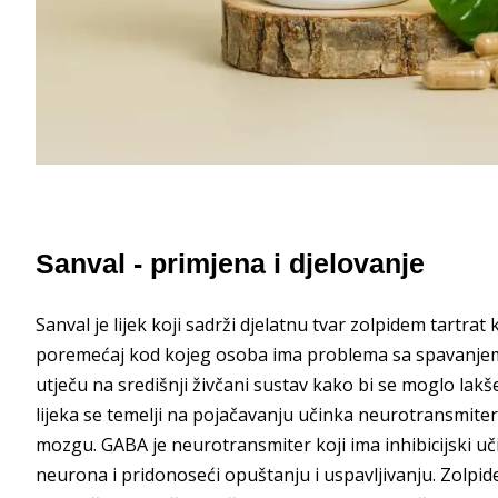
Sanval - primjena i djelovanje
Sanval je lijek koji sadrži djelatnu tvar zolpidem tartrat 
poremećaj kod kojeg osoba ima problema sa spavanjem. Ov
utječu na središnji živčani sustav kako bi se moglo lakše
lijeka se temelji na pojačavanju učinka neurotransmi
mozgu. GABA je neurotransmiter koji ima inhibicijski uči
neurona i pridonoseći opuštanju i uspavljivanju. Zolpid