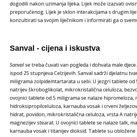
dogodili nakon uzimanja lijeka. Lijek može izazvati ovisn
preporučenog. Lijek je sklon interakcijama s drugim lij
konzultirati sa svojim liječnikom i informirati ga o svem
Sanval - cijena i iskustva
Sanval
se treba čuvati van pogleda i dohvata male djece.
ispod 25 stupnjeva Celzijevih. Sanval sadrži djelatnu tva
miligrama zolpidemtartarata u sebi. U jezgri tablete od 
natrijev škroboglikolat, mikrokristalična celuloza, bezvo
ovojnici tablete od 5 miligrama se nalaze hipromeloza, m
hidroksipropilceluloza, karnauba vosak i crveni željezov
hidrat, povidon, mikrokristalična celuloza, vrsta A natrij
magnezijev stearat. U ovojnici tablete se nalaze talk, m
karnauba vosak i titanijev dioksid. Tablete su obložene 