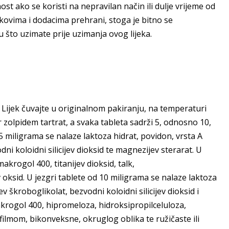
ost ako se koristi na nepravilan način ili dulje vrijeme od
ekovima i dodacima prehrani, stoga je bitno se
u što uzimate prije uzimanja ovog lijeka.
 Lijek čuvajte u originalnom pakiranju, na temperaturi
r zolpidem tartrat, a svaka tableta sadrži 5, odnosno 10,
5 miligrama se nalaze laktoza hidrat, povidon, vrsta A
dni koloidni silicijev dioksid te magnezijev sterarat. U
akrogol 400, titanijev dioksid, talk,
 oksid. U jezgri tablete od 10 miligrama se nalaze laktoza
ev škroboglikolat, bezvodni koloidni silicijev dioksid i
akrogol 400, hipromeloza, hidroksipropilceluloza,
filmom, bikonveksne, okruglog oblika te ružičaste ili