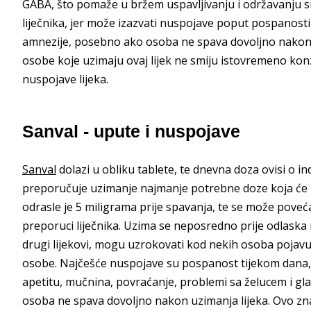
GABA, što pomaže u bržem uspavljivanju i održavanju sna
liječnika, jer može izazvati nuspojave poput pospanosti
amnezije, posebno ako osoba ne spava dovoljno nakon uz
osobe koje uzimaju ovaj lijek ne smiju istovremeno kon
nuspojave lijeka.
Sanval - upute i nuspojave
Sanval
dolazi u obliku tablete, te dnevna doza ovisi o i
preporučuje uzimanje najmanje potrebne doze koja će 
odrasle je 5 miligrama prije spavanja, te se može pove
preporuci liječnika. Uzima se neposredno prije odlaska 
drugi lijekovi, mogu uzrokovati kod nekih osoba pojav
osobe. Najčešće nuspojave su pospanost tijekom dana, 
apetitu, mučnina, povraćanje, problemi sa želucem i gl
osoba ne spava dovoljno nakon uzimanja lijeka. Ovo zna