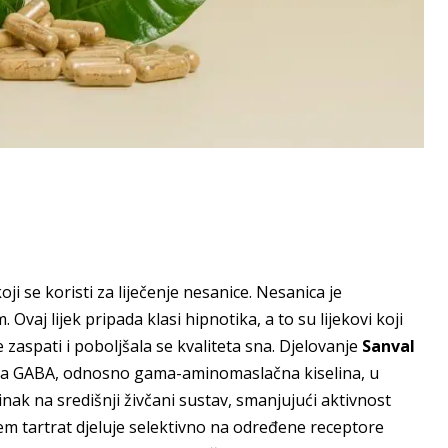
koji se koristi za liječenje nesanice. Nesanica je
aj lijek pripada klasi hipnotika, a to su lijekovi koji
 zaspati i poboljšala se kvaliteta sna. Djelovanje
Sanval
tera GABA, odnosno gama-aminomaslačna kiselina, u
nak na središnji živčani sustav, smanjujući aktivnost
em tartrat djeluje selektivno na određene receptore