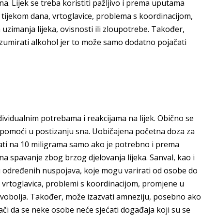
. Lijek se treba koristiti pažljivo i prema uputama
 tijekom dana, vrtoglavice, problema s koordinacijom,
imanja lijeka, ovisnosti ili zloupotrebe. Također,
zumirati alkohol jer to može samo dodatno pojačati
ndividualnim potrebama i reakcijama na lijek. Obično se
pomoći u postizanju sna. Uobičajena početna doza za
ćati na 10 miligrama samo ako je potrebno i prema
na spavanje zbog brzog djelovanja lijeka. Sanval, kao i
u određenih nuspojava, koje mogu varirati od osobe do
vrtoglavica, problemi s koordinacijom, promjene u
avobolja. Također, može izazvati amneziju, posebno ako
či da se neke osobe neće sjećati događaja koji su se