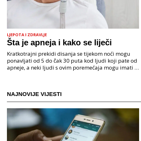
LJEPOTA I ZDRAVLJE
Šta je apneja i kako se liječi
Kratkotrajni prekidi disanja se tijekom noći mogu
ponavljati od 5 do čak 30 puta kod ljudi koji pate od
apneje, a neki ljudi s ovim poremećaja mogu imati i
do 500 prekida tijekom noći. Svaki prekid di
NAJNOVIJE VIJESTI