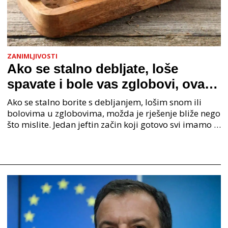
ZANIMLJIVOSTI
Ako se stalno debljate, loše
spavate i bole vas zglobovi, ovaj
jeftini začin bi mogao biti rješenje
Ako se stalno borite s debljanjem, lošim snom ili
bolovima u zglobovima, možda je rješenje bliže nego
što mislite. Jedan jeftin začin koji gotovo svi imamo u
kuhinji mogao bi biti ključ za rješavanje