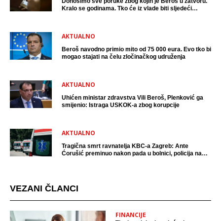
Donosimo sve poruke zbog kojih je Beroš u zatvoru.
Kralo se godinama. Tko će iz vlade biti sljedeći
uhićen?
AKTUALNO
Beroš navodno primio mito od 75 000 eura. Evo tko bi
mogao stajati na čelu zločinačkog udruženja
AKTUALNO
Uhićen ministar zdravstva Vili Beroš, Plenković ga
smijenio: Istraga USKOK-a zbog korupcije
AKTUALNO
Tragična smrt ravnatelja KBC-a Zagreb: Ante
Ćorušić preminuo nakon pada u bolnici, policija na
mjestu događaja
VEZANI ČLANCI
FINANCIJE