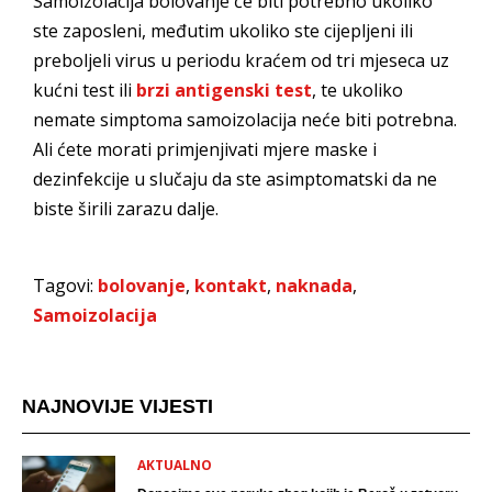
Samoizolacija bolovanje će biti potrebno ukoliko
ste zaposleni, međutim ukoliko ste cijepljeni ili
preboljeli virus u periodu kraćem od tri mjeseca uz
kućni test ili
brzi antigenski test
, te ukoliko
nemate simptoma samoizolacija neće biti potrebna.
Ali ćete morati primjenjivati mjere maske i
dezinfekcije u slučaju da ste asimptomatski da ne
biste širili zarazu dalje.
Tagovi:
bolovanje
,
kontakt
,
naknada
,
Samoizolacija
NAJNOVIJE VIJESTI
AKTUALNO