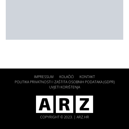
IMPRESSUM
KOLAČIĆI
KONTAKT
POLITIKA PRIVATNOSTI I ZAŠTITA OSOBNIH PODATAKA (GDPR)
UVJETI KORIŠTENJA
COPYRIGHT © 2023. | ARZ.HR