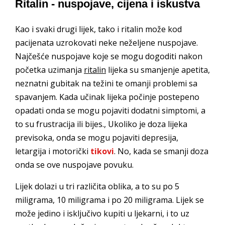
Ritalin - nuspojave, cijena i iskustva
Kao i svaki drugi lijek, tako i ritalin može kod
pacijenata uzrokovati neke neželjene nuspojave.
Najčešće nuspojave koje se mogu dogoditi nakon
početka uzimanja
ritalin
lijeka su smanjenje apetita,
neznatni gubitak na težini te omanji problemi sa
spavanjem. Kada učinak lijeka počinje postepeno
opadati onda se mogu pojaviti dodatni simptomi, a
to su frustracija ili bijes., Ukoliko je doza lijeka
previsoka, onda se mogu pojaviti depresija,
letargija i motorički
tikovi
. No, kada se smanji doza
onda se ove nuspojave povuku.
Lijek dolazi u tri različita oblika, a to su po 5
miligrama, 10 miligrama i po 20 miligrama. Lijek se
može jedino i isključivo kupiti u ljekarni, i to uz