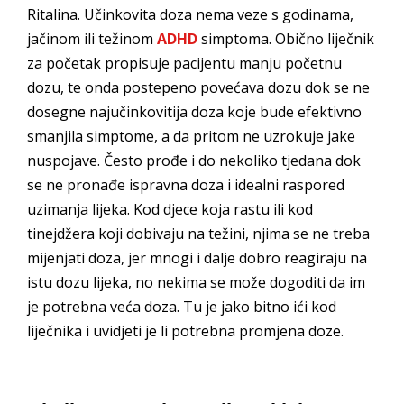
Ritalina. Učinkovita doza nema veze s godinama,
jačinom ili težinom
ADHD
simptoma. Obično liječnik
za početak propisuje pacijentu manju početnu
dozu, te onda postepeno povećava dozu dok se ne
dosegne najučinkovitija doza koje bude efektivno
smanjila simptome, a da pritom ne uzrokuje jake
nuspojave. Često prođe i do nekoliko tjedana dok
se ne pronađe ispravna doza i idealni raspored
uzimanja lijeka. Kod djece koja rastu ili kod
tinejdžera koji dobivaju na težini, njima se ne treba
mijenjati doza, jer mnogi i dalje dobro reagiraju na
istu dozu lijeka, no nekima se može dogoditi da im
je potrebna veća doza. Tu je jako bitno ići kod
liječnika i uvidjeti je li potrebna promjena doze.