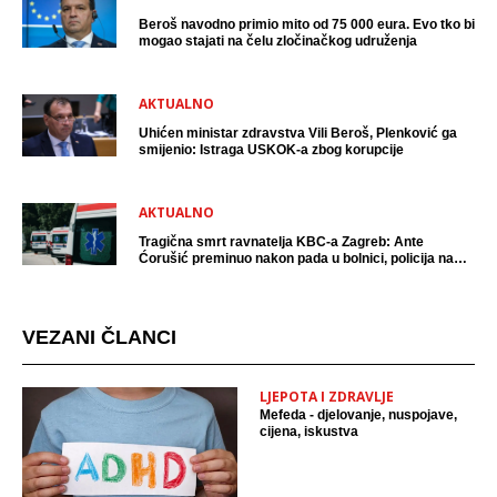
Beroš navodno primio mito od 75 000 eura. Evo tko bi
mogao stajati na čelu zločinačkog udruženja
AKTUALNO
Uhićen ministar zdravstva Vili Beroš, Plenković ga
smijenio: Istraga USKOK-a zbog korupcije
AKTUALNO
Tragična smrt ravnatelja KBC-a Zagreb: Ante
Ćorušić preminuo nakon pada u bolnici, policija na
mjestu događaja
VEZANI ČLANCI
LJEPOTA I ZDRAVLJE
Mefeda - djelovanje, nuspojave,
cijena, iskustva