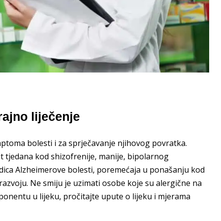
rajno liječenje
mptoma bolesti i za sprječavanje njihovog povratka.
st tjedana kod shizofrenije, manije, bipolarnog
jedica Alzheimerove bolesti, poremećaja u ponašanju kod
azvoju. Ne smiju je uzimati osobe koje su alergične na
mponentu u lijeku, pročitajte upute o lijeku i mjerama