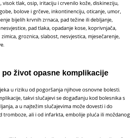
isok tlak, osip, iritaciju i crvenilo kože, diskineziju,
obe, bolove i grčeve, inkontinenciju, oticanje, umor,
e bijelih krvnih zrnaca, pad težine ili debljanje,
 nesvjestice, pad tlaka, opadanje kose, koprivnjača,
zimica, groznica, slabost, nesvjestica, mjesečarenje,
e.
i po život opasne komplikacije
jeka u riziku od pogoršanja njihove osnovne bolesti.
plikacije, takvi slučajevi se događanju kod bolesnika s
ljanja, a u najtežim slučajevima može dovesti i do
 tromboze, ali i od infarkta, embolije pluća ili moždanog