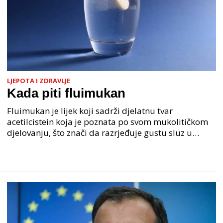
LJEPOTA I ZDRAVLJE
Kada piti fluimukan
Fluimukan je lijek koji sadrži djelatnu tvar
acetilcistein koja je poznata po svom mukolitičkom
djelovanju, što znači da razrjeđuje gustu sluz u
dišnim putevima i olakšava njezino iskašljavanje.
Najče