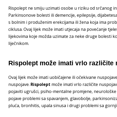
Rispolept ne smiju uzimati osobe u riziku od srčanog i
Parkinsonove bolesti ili demencije, epilepsije, dijabete
s bolnim i produženim erekcijama ili žena koja ima p
ciklusa. Ovaj lijek može imati utjecaja na povećanje tje
lijekovima koje možda uzimate za neke druge bolesti koj
liječnikom.
Rispolept može imati vrlo različite
Ovaj lijek može imati uobičajene ili očekivane nuspojave, 
nuspojave.
Rispolept
može imati vrlo različite nuspojav
pojaviti ugrušci, psiho-mentalne promjene, neurološke rea
pojave problemi sa spavanjem, glavobolje, parkinsoniz
pluća, bronhitis, upala sinusa i drugi problemi sa gorn