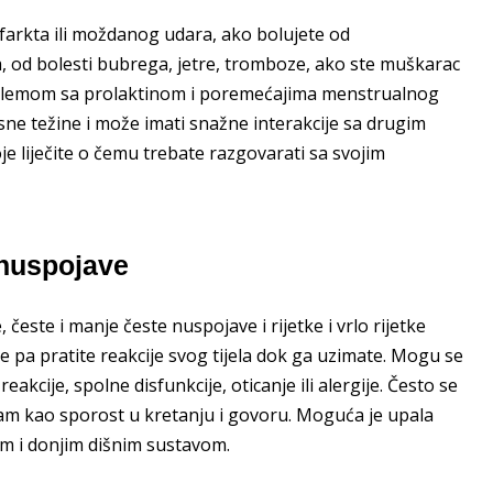
nfarkta ili moždanog udara, ako bolujete od
sa, od bolesti bubrega, jetre, tromboze, ako ste muškarac
roblemom sa prolaktinom i poremećajima menstrualnog
lesne težine i može imati snažne interakcije sa drugim
e liječite o čemu trebate razgovarati sa svojim
 nuspojave
česte i manje česte nuspojave i rijetke i vrlo rijetke
e pa pratite reakcije svog tijela dok ga uzimate. Mogu se
kcije, spolne disfunkcije, oticanje ili alergije. Često se
am kao sporost u kretanju i govoru. Moguća je upala
jim i donjim dišnim sustavom.