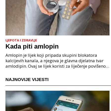
LJEPOTA I ZDRAVLJE
Kada piti amlopin
Amlopin je lijek koji pripada skupini blokatora
kalcijevih kanala, a njegova je glavna djelatna tvar
amlodipin. Ovaj se lijek koristi za liječenje povišenog
krvnog tlaka (hipertenzije) te za ublažavan
NAJNOVIJE VIJESTI