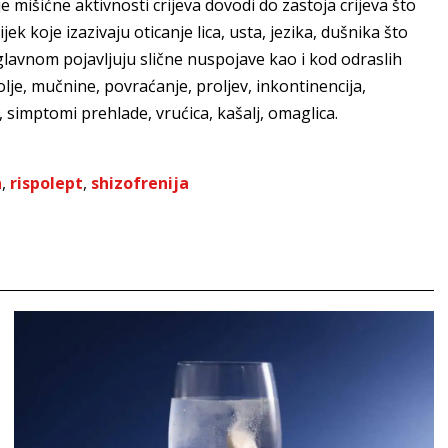
mišićne aktivnosti crijeva dovodi do zastoja crijeva što
jek koje izazivaju oticanje lica, usta, jezika, dušnika što
glavnom pojavljuju slične nuspojave kao i kod odraslih
je, mučnine, povraćanje, proljev, inkontinencija,
 simptomi prehlade, vrućica, kašalj, omaglica.
a
,
rispolept
,
shizofrenija