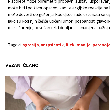
Rispolept može poremetiti probavni sustav, usporavanje 
može biti i po život opasno, kao i alergijske reakcije na li
može dovesti do gušenja. Kod djece i adolescenata se u
iako su kod njih češće uočeni umor, pospanost, glavobol
mjesečarenje, povećan tek i debljanje, smanjena pažnja,
Tagovi:
agresija
,
antpsihotik
,
lijek
,
manija
,
paranoj
VEZANI ČLANCI