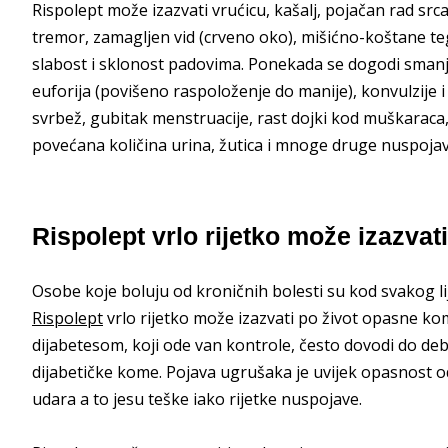
Rispolept može izazvati vrućicu, kašalj, pojačan rad srca, v
tremor, zamagljen vid (crveno oko), mišićno-koštane teg
slabost i sklonost padovima. Ponekada se dogodi smanjenj
euforija (povišeno raspoloženje do manije), konvulzije i
svrbež, gubitak menstruacije, rast dojki kod muškaraca, 
povećana količina urina, žutica i mnoge druge nuspojav
Rispolept vrlo rijetko može izazvat
Osobe koje boluju od kroničnih bolesti su kod svakog li
Rispolept
vrlo rijetko može izazvati po život opasne kom
dijabetesom, koji ode van kontrole, često dovodi do deb
dijabetičke kome. Pojava ugrušaka je uvijek opasnost od
udara a to jesu teške iako rijetke nuspojave.