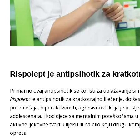
Rispolept je antipsihotik za kratkot
Primarno ovaj antipsihotik se koristi za ublažavanje si
Rispolept
je antipsihotik za kratkotrajno liječenje, do še
poremećaja, hiperaktivnosti, agresivnosti koja je posl
adolescenata, i kod djece sa mentalnim poteškoćama u r
aktivne ljekovite tvari u lijeku ili na bilo koju drugu ko
opreza.