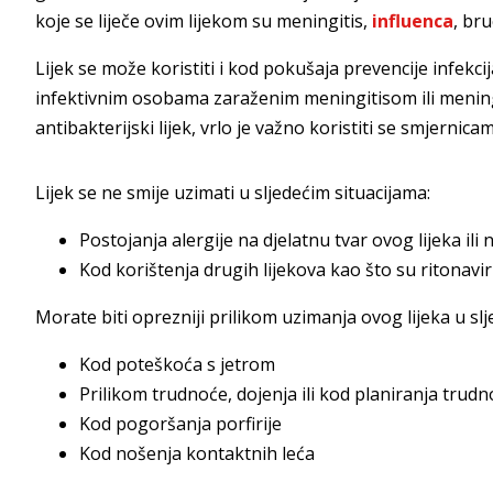
koje se liječe ovim lijekom su meningitis,
influenca
, bru
Lijek se može koristiti i kod pokušaja prevencije infekc
infektivnim osobama zaraženim meningitisom ili meni
antibakterijski lijek, vrlo je važno koristiti se smjernic
Lijek se ne smije uzimati u sljedećim situacijama:
Postojanja alergije na djelatnu tvar ovog lijeka ili 
Kod korištenja drugih lijekova kao što su ritonavir i
Morate biti oprezniji prilikom uzimanja ovog lijeka u sl
Kod poteškoća s jetrom
Prilikom trudnoće, dojenja ili kod planiranja trud
Kod pogoršanja porfirije
Kod nošenja kontaktnih leća