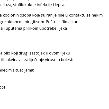
celoza, stafilokokne infekcije i lepra.
ija kod onih osoba koje su ranije bile u kontaktu sa nekim
ngokoknim meningitisom. Pošto je Rimactan
ama i uputama prilikom upotrebe lijeka.
na bilo koji drugi sastojak u ovom lijeku
li sakvinavir za liječenje virusnih bolesti
jedećim situacijama:
noće