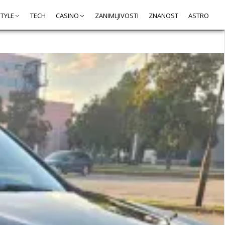
STYLE
TECH
CASINO
ZANIMLJIVOSTI
ZNANOST
ASTRO