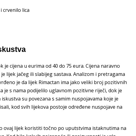
 crvenilo lica
skustva
k je cijena u eurima od 40 do 75 eura. Cijena naravno
li je lijek jačeg ili slabijeg sastava. Analizom i pretragama
rđeno je da lijek Rimactan ima jako veliki broj pozitivnih
 je s nama podijelilo uglavnom pozitivne riječi, dok je
ta iskustva su povezana s samim nuspojavama koje je
sali, kod svih lijekova postoje određene nuspojave na
 ovaj lijek koristiti točno po uputstvima istaknutima na