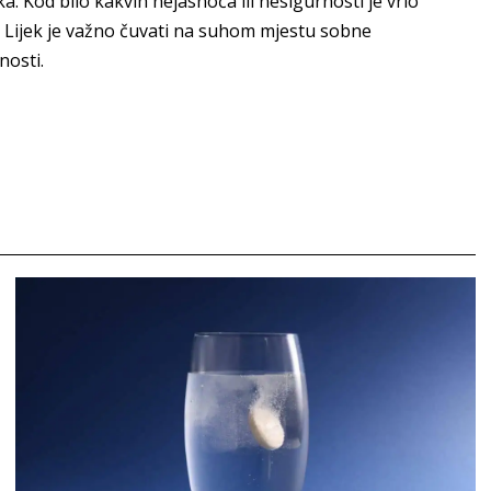
a. Kod bilo kakvih nejasnoća ili nesigurnosti je vrlo
m. Lijek je važno čuvati na suhom mjestu sobne
nosti.