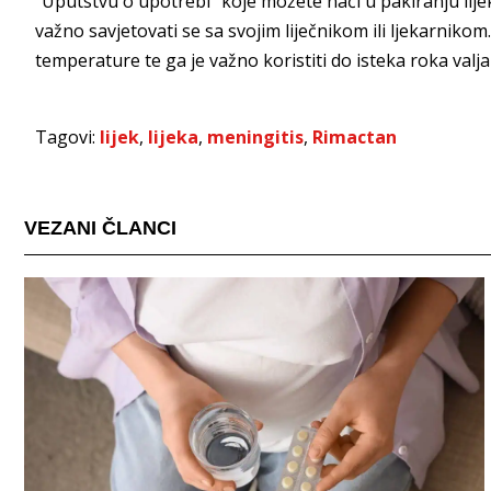
"Uputstvu o upotrebi" koje možete naći u pakiranju lijek
važno savjetovati se sa svojim liječnikom ili ljekarniko
temperature te ga je važno koristiti do isteka roka valja
Tagovi:
lijek
,
lijeka
,
meningitis
,
Rimactan
VEZANI ČLANCI