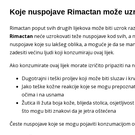
Koje nuspojave Rimactan može uzr
Rimactan poput svih drugih lijekova može biti uzrok ra
Rimactan
neće uzrokovati teže nuspojave kod svih, a ni 
nuspojave koje su lakšeg oblika, a moguće je da se man
zadesiti većinu ljudi koji konzumiraju ovaj lijek.
Ako konzumirate ovaj lijek morate izričito pripaziti na 
Dugotrajni i teški proljev koji može biti sluzav i kr
Jako teške kožne reakcije koje se mogu prepoznati
očima i na usnama
Žutica ili žuta boja kože, blijeda stolica, osjetljivo
što mogu biti znakovi da je jetra oštećena
Česte nuspojave koje se mogu pojaviti konzumacijom ovo