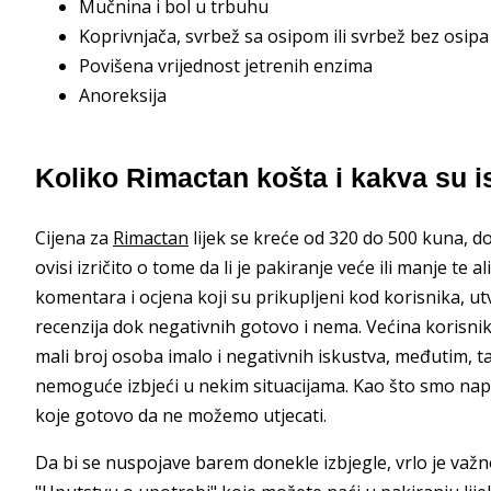
Mučnina i bol u trbuhu
Koprivnjača, svrbež sa osipom ili svrbež bez osipa i
Povišena vrijednost jetrenih enzima
Anoreksija
Koliko Rimactan košta i kakva su i
Cijena za
Rimactan
lijek se kreće od 320 do 500 kuna, do
ovisi izričito o tome da li je pakiranje veće ili manje te a
komentara i ocjena koji su prikupljeni kod korisnika, utv
recenzija dok negativnih gotovo i nema. Većina korisnika
mali broj osoba imalo i negativnih iskustva, međutim, 
nemoguće izbjeći u nekim situacijama. Kao što smo napi
koje gotovo da ne možemo utjecati.
Da bi se nuspojave barem donekle izbjegle, vrlo je važno