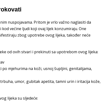
okovati
znim nuspojavama. Pritom je vrlo važno naglasiti da
kod većine ljudi koji ovaj lijek konzumiraju. One
ifestiraju zbog upotrebe ovog lijeka, također neće
neke od ovih stvari i prekinuti sa upotrebom ovog lijeka:
vav
 po mjehurima na koži, usnoj šupljini, genitalijama,
st trbuha, umor, gubitak apetita, tamni urin i iritacija kože,
g lijeka su sljedeće: