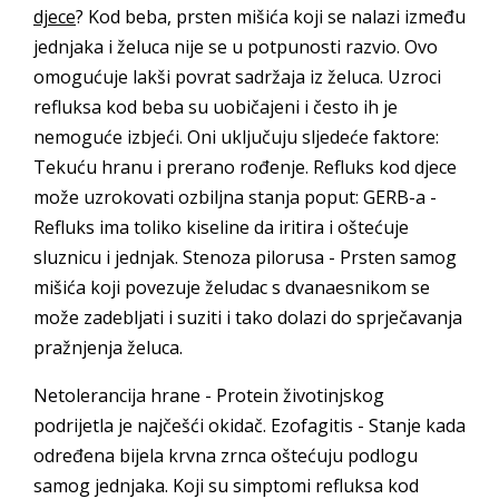
djece
? Kod beba, prsten mišića koji se nalazi između
jednjaka i želuca nije se u potpunosti razvio. Ovo
omogućuje lakši povrat sadržaja iz želuca. Uzroci
refluksa kod beba su uobičajeni i često ih je
nemoguće izbjeći. Oni uključuju sljedeće faktore:
Tekuću hranu i prerano rođenje. Refluks kod djece
može uzrokovati ozbiljna stanja poput: GERB-a -
Refluks ima toliko kiseline da iritira i oštećuje
sluznicu i jednjak. Stenoza pilorusa - Prsten samog
mišića koji povezuje želudac s dvanaesnikom se
može zadebljati i suziti i tako dolazi do sprječavanja
pražnjenja želuca.
Netolerancija hrane - Protein životinjskog
podrijetla je najčešći okidač. Ezofagitis - Stanje kada
određena bijela krvna zrnca oštećuju podlogu
samog jednjaka. Koji su simptomi refluksa kod