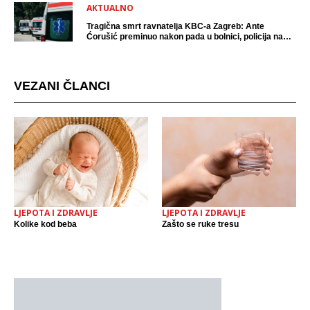
AKTUALNO
Tragična smrt ravnatelja KBC-a Zagreb: Ante
Ćorušić preminuo nakon pada u bolnici, policija na
mjestu događaja
VEZANI ČLANCI
LJEPOTA I ZDRAVLJE
LJEPOTA I ZDRAVLJE
Kolike kod beba
Zašto se ruke tresu