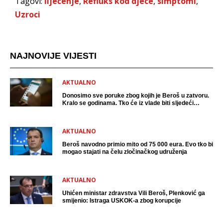
Tagovi:
liječenje
,
Refluks kod djece
,
simptomi
,
Uzroci
NAJNOVIJE VIJESTI
AKTUALNO
Donosimo sve poruke zbog kojih je Beroš u zatvoru.
Kralo se godinama. Tko će iz vlade biti sljedeći
uhićen?
AKTUALNO
Beroš navodno primio mito od 75 000 eura. Evo tko bi
mogao stajati na čelu zločinačkog udruženja
AKTUALNO
Uhićen ministar zdravstva Vili Beroš, Plenković ga
smijenio: Istraga USKOK-a zbog korupcije