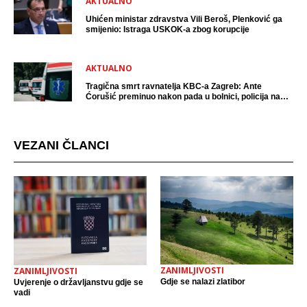
AKTUALNO
Uhićen ministar zdravstva Vili Beroš, Plenković ga
smijenio: Istraga USKOK-a zbog korupcije
AKTUALNO
Tragična smrt ravnatelja KBC-a Zagreb: Ante
Ćorušić preminuo nakon pada u bolnici, policija na
mjestu događaja
VEZANI ČLANCI
ZANIMLJIVOSTI
ZANIMLJIVOSTI
Gdje se nalazi zlatibor
Uvjerenje o državljanstvu gdje se
vadi