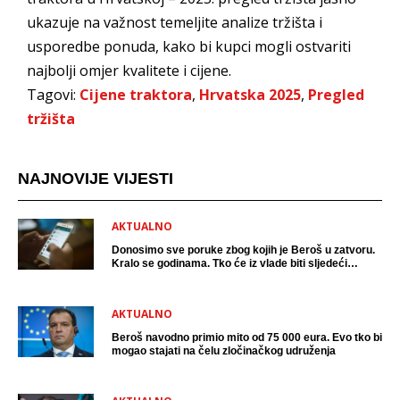
ukazuje na važnost temeljite analize tržišta i
usporedbe ponuda, kako bi kupci mogli ostvariti
najbolji omjer kvalitete i cijene.
Tagovi:
Cijene traktora
,
Hrvatska 2025
,
Pregled
tržišta
NAJNOVIJE VIJESTI
AKTUALNO
Donosimo sve poruke zbog kojih je Beroš u zatvoru.
Kralo se godinama. Tko će iz vlade biti sljedeći
uhićen?
AKTUALNO
Beroš navodno primio mito od 75 000 eura. Evo tko bi
mogao stajati na čelu zločinačkog udruženja