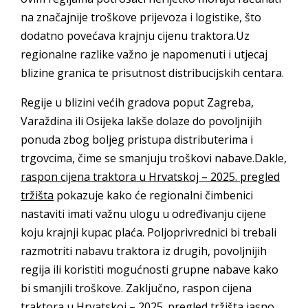
na značajnije troškove prijevoza i logistike, što
dodatno povećava krajnju cijenu traktora.Uz
regionalne razlike važno je napomenuti i utjecaj
blizine granica te prisutnost distribucijskih centara.
Regije u blizini većih gradova poput Zagreba,
Varaždina ili Osijeka lakše dolaze do povoljnijih
ponuda zbog boljeg pristupa distributerima i
trgovcima, čime se smanjuju troškovi nabave.Dakle,
raspon cijena traktora u Hrvatskoj – 2025. pregled
tržišta
pokazuje kako će regionalni čimbenici
nastaviti imati važnu ulogu u određivanju cijene
koju krajnji kupac plaća. Poljoprivrednici bi trebali
razmotriti nabavu traktora iz drugih, povoljnijih
regija ili koristiti mogućnosti grupne nabave kako
bi smanjili troškove. Zaključno, raspon cijena
traktora u Hrvatskoj – 2025. pregled tržišta jasno