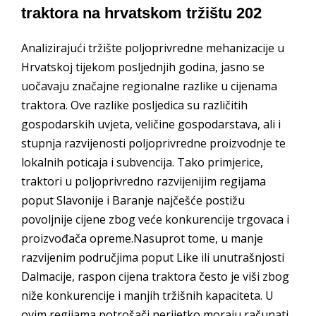
traktora na hrvatskom tržištu 202
Analizirajući tržište poljoprivredne mehanizacije u
Hrvatskoj tijekom posljednjih godina, jasno se
uočavaju značajne regionalne razlike u cijenama
traktora. Ove razlike posljedica su različitih
gospodarskih uvjeta, veličine gospodarstava, ali i
stupnja razvijenosti poljoprivredne proizvodnje te
lokalnih poticaja i subvencija. Tako primjerice,
traktori u poljoprivredno razvijenijim regijama
poput Slavonije i Baranje najčešće postižu
povoljnije cijene zbog veće konkurencije trgovaca i
proizvođača opreme.Nasuprot tome, u manje
razvijenim područjima poput Like ili unutrašnjosti
Dalmacije, raspon cijena traktora često je viši zbog
niže konkurencije i manjih tržišnih kapaciteta. U
ovim regijama potrošači nerijetko moraju računati