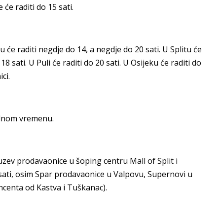
će raditi do 15 sati.
bu će raditi negdje do 14, a negdje do 20 sati. U Splitu će
o 18 sati. U Puli će raditi do 20 sati. U Osijeku će raditi do
ci.
adnom vremenu.
zuzev prodavaonice u šoping centru Mall of Split i
 sati, osim Spar prodavaonice u Valpovu, Supernovi u
ncenta od Kastva i Tuškanac).