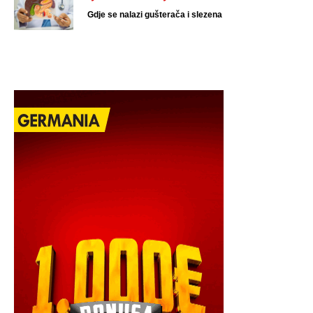
Gdje se nalazi gušterača i slezena