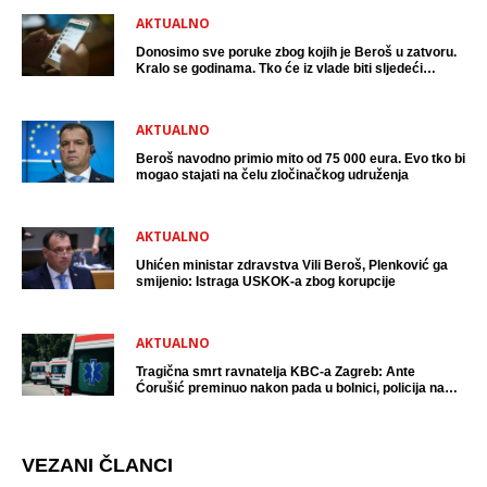
AKTUALNO
Donosimo sve poruke zbog kojih je Beroš u zatvoru.
Kralo se godinama. Tko će iz vlade biti sljedeći
uhićen?
AKTUALNO
Beroš navodno primio mito od 75 000 eura. Evo tko bi
mogao stajati na čelu zločinačkog udruženja
AKTUALNO
Uhićen ministar zdravstva Vili Beroš, Plenković ga
smijenio: Istraga USKOK-a zbog korupcije
AKTUALNO
Tragična smrt ravnatelja KBC-a Zagreb: Ante
Ćorušić preminuo nakon pada u bolnici, policija na
mjestu događaja
VEZANI ČLANCI