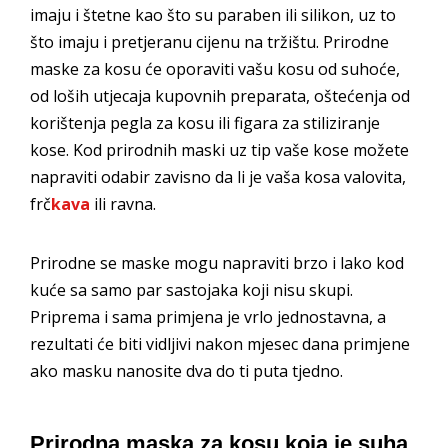
imaju i štetne kao što su paraben ili silikon, uz to
što imaju i pretjeranu cijenu na tržištu. Prirodne
maske za kosu će oporaviti vašu kosu od suhoće,
od loših utjecaja kupovnih preparata, oštećenja od
korištenja pegla za kosu ili figara za stiliziranje
kose. Kod prirodnih maski uz tip vaše kose možete
napraviti odabir zavisno da li je vaša kosa valovita,
frč
kava
ili ravna.
Prirodne se maske mogu napraviti brzo i lako kod
kuće sa samo par sastojaka koji nisu skupi.
Priprema i sama primjena je vrlo jednostavna, a
rezultati će biti vidljivi nakon mjesec dana primjene
ako masku nanosite dva do ti puta tjedno.
Prirodna maska za kosu koja je suha