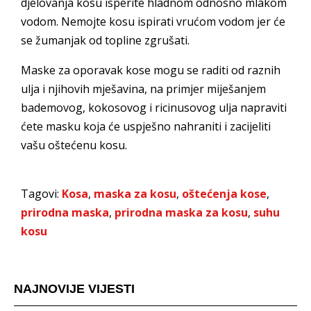
djelovanja kosu isperite hladnom odnosno mlakom
vodom. Nemojte kosu ispirati vrućom vodom jer će
se žumanjak od topline zgrušati.
Maske za oporavak kose mogu se raditi od raznih
ulja i njihovih mješavina, na primjer miješanjem
bademovog, kokosovog i ricinusovog ulja napraviti
ćete masku koja će uspješno nahraniti i zacijeliti
vašu oštećenu kosu.
Tagovi:
Kosa
,
maska za kosu
,
oštećenja kose
,
prirodna maska
,
prirodna maska za kosu
,
suhu
kosu
NAJNOVIJE VIJESTI