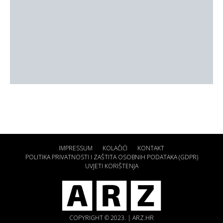
IMPRESSUM
KOLAČIĆI
KONTAKT
POLITIKA PRIVATNOSTI I ZAŠTITA OSOBNIH PODATAKA (GDPR)
UVJETI KORIŠTENJA
COPYRIGHT © 2023. | ARZ.HR