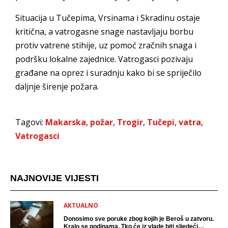
Situacija u Tučepima, Vrsinama i Skradinu ostaje
kritična, a vatrogasne snage nastavljaju borbu
protiv vatrene stihije, uz pomoć zračnih snaga i
podršku lokalne zajednice. Vatrogasci pozivaju
građane na oprez i suradnju kako bi se spriječilo
daljnje širenje požara.
Tagovi:
Makarska
,
požar
,
Trogir
,
Tučepi
,
vatra
,
Vatrogasci
NAJNOVIJE VIJESTI
AKTUALNO
Donosimo sve poruke zbog kojih je Beroš u zatvoru.
Kralo se godinama. Tko će iz vlade biti sljedeći