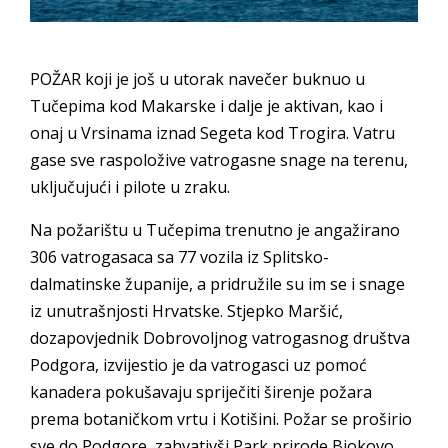
POŽAR koji je još u utorak navečer buknuo u
Tučepima kod Makarske i dalje je aktivan, kao i
onaj u Vrsinama iznad Segeta kod Trogira. Vatru
gase sve raspoložive vatrogasne snage na terenu,
uključujući i pilote u zraku.
Na požarištu u Tučepima trenutno je angažirano
306 vatrogasaca sa 77 vozila iz Splitsko-
dalmatinske županije, a pridružile su im se i snage
iz unutrašnjosti Hrvatske. Stjepko Maršić,
dozapovjednik Dobrovoljnog vatrogasnog društva
Podgora, izvijestio je da vatrogasci uz pomoć
kanadera pokušavaju spriječiti širenje požara
prema botaničkom vrtu i Kotišini. Požar se proširio
sve do Podgore, zahvativši Park prirode Biokovo.