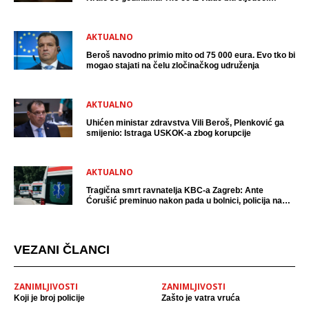
uhićen?
AKTUALNO
Beroš navodno primio mito od 75 000 eura. Evo tko bi
mogao stajati na čelu zločinačkog udruženja
AKTUALNO
Uhićen ministar zdravstva Vili Beroš, Plenković ga
smijenio: Istraga USKOK-a zbog korupcije
AKTUALNO
Tragična smrt ravnatelja KBC-a Zagreb: Ante
Ćorušić preminuo nakon pada u bolnici, policija na
mjestu događaja
VEZANI ČLANCI
ZANIMLJIVOSTI
ZANIMLJIVOSTI
Koji je broj policije
Zašto je vatra vruća