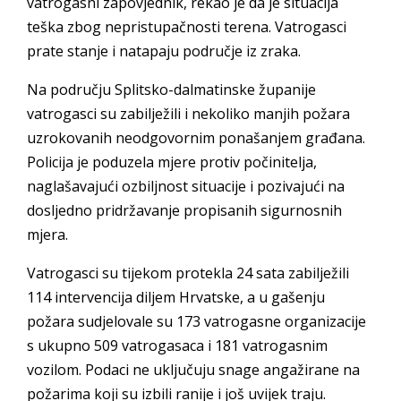
vatrogasni zapovjednik, rekao je da je situacija
teška zbog nepristupačnosti terena. Vatrogasci
prate stanje i natapaju područje iz zraka.
Na području Splitsko-dalmatinske županije
vatrogasci su zabilježili i nekoliko manjih požara
uzrokovanih neodgovornim ponašanjem građana.
Policija je poduzela mjere protiv počinitelja,
naglašavajući ozbiljnost situacije i pozivajući na
dosljedno pridržavanje propisanih sigurnosnih
mjera.
Vatrogasci su tijekom protekla 24 sata zabilježili
114 intervencija diljem Hrvatske, a u gašenju
požara sudjelovale su 173 vatrogasne organizacije
s ukupno 509 vatrogasaca i 181 vatrogasnim
vozilom. Podaci ne uključuju snage angažirane na
požarima koji su izbili ranije i još uvijek traju.