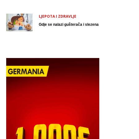
LJEPOTA I ZDRAVLJE
Gdje se nalazi gušterača i slezena