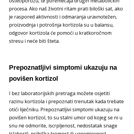
osteoporozu, te poremećaja drugih metaboličkih
procesa. Ako naš životni ritam prati biloški sat, ako
je raspored aktivnosti i odmaranja uravnotežen,
proizvodnja i potrošnja kortizola su u balansu,
odgovor kortizola će pomoći u kratkoročnom
stresu i neće biti šteta.
Prepoznatljivi simptomi ukazuju na
povišen kortizol
I bez laboratorijskih pretraga možete osjetiti
razinu kortizola i prepoznati trenutak kada trebate
otići liječniku. Prepoznatljivi simptomi ukazuju na
povišen kortizol, to su stalni umor od kojeg se ni u
snu ne odmorite, iscrpljenost, nedostatak snage
(slabost), psihička tromost ili uznemirenost,