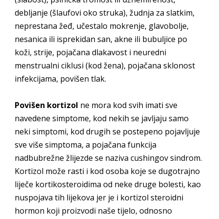
debljanje (šlaufovi oko struka), žudnja za slatkim,
neprestana žeđ, učestalo mokrenje, glavobolje,
nesanica ili isprekidan san, akne ili bubuljice po
koži, strije, pojačana dlakavost i neuredni
menstrualni ciklusi (kod žena), pojačana sklonost
infekcijama, povišen tlak.
Povišen kortizol
ne mora kod svih imati sve
navedene simptome, kod nekih se javljaju samo
neki simptomi, kod drugih se postepeno pojavljuje
sve više simptoma, a pojačana funkcija
nadbubrežne žlijezde se naziva cushingov sindrom.
Kortizol može rasti i kod osoba koje se dugotrajno
liječe kortikosteroidima od neke druge bolesti, kao
nuspojava tih lijekova jer je i kortizol steroidni
hormon koji proizvodi naše tijelo, odnosno