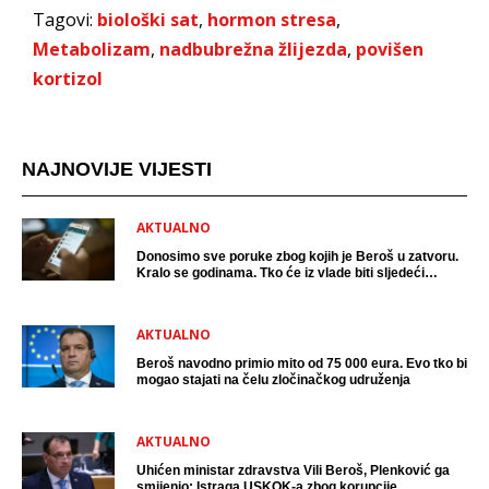
Tagovi:
biološki sat
,
hormon stresa
,
Metabolizam
,
nadbubrežna žlijezda
,
povišen
kortizol
NAJNOVIJE VIJESTI
AKTUALNO
Donosimo sve poruke zbog kojih je Beroš u zatvoru.
Kralo se godinama. Tko će iz vlade biti sljedeći
uhićen?
AKTUALNO
Beroš navodno primio mito od 75 000 eura. Evo tko bi
mogao stajati na čelu zločinačkog udruženja
AKTUALNO
Uhićen ministar zdravstva Vili Beroš, Plenković ga
smijenio: Istraga USKOK-a zbog korupcije