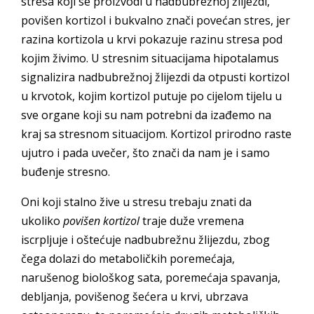
stresa koji se proizvodi u nadbubrežnoj žlijezdi,
povišen kortizol i bukvalno znači povećan stres, jer
razina kortizola u krvi pokazuje razinu stresa pod
kojim živimo. U stresnim situacijama hipotalamus
signalizira nadbubrežnoj žlijezdi da otpusti kortizol
u krvotok, kojim kortizol putuje po cijelom tijelu u
sve organe koji su nam potrebni da izađemo na
kraj sa stresnom situacijom. Kortizol prirodno raste
ujutro i pada uvečer, što znači da nam je i samo
buđenje stresno.
Oni koji stalno žive u stresu trebaju znati da
ukoliko
povišen kortizol
traje duže vremena
iscrpljuje i oštećuje nadbubrežnu žlijezdu, zbog
čega dolazi do metaboličkih poremećaja,
narušenog biološkog sata, poremećaja spavanja,
debljanja, povišenog šećera u krvi, ubrzava